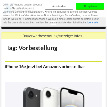
Durch die Nutzung unserer Website
Ausblenden
Akzeptieren
erklären Sie sich mit unserer
Datenschutzerklärung einverstanden, wir und eingebundene Dienste können Cookies
setzen. Mit Klick auf den Akzeptieren-Button bestätigen Sie außerdem, dass wir Ihnen
Inhalte (YouTube) & personenbezogene Werbung eines Drittanbieters ausliefern dürfen -
falls Sie dies nicht wünschen, wählen Sie bitte die Ausblenden-Schaltfläche.
Mehr Info.
Tag: Vorbestellung
iPhone 16e jetzt bei Amazon vorbestellbar