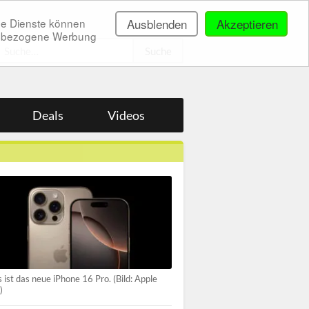
ne Dienste können
Ausblenden
Akzeptieren
onenbezogene Werbung
.
Deals
Videos
 ist das neue iPhone 16 Pro. (Bild: Apple
)