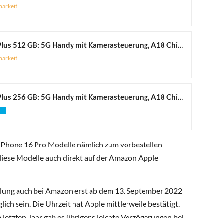
barkeit
Apple iPhone 16 Plus 512 GB: 5G Handy mit Kamerasteuerung, A18 Chip und einem echten Boost für die Batterie. Funktioniert mit AirPods, Rosé
barkeit
Apple iPhone 16 Plus 256 GB: 5G Handy mit Kamerasteuerung, A18 Chip und einem echten Boost für die Batterie. Funktioniert mit AirPods, Schwarz
iPhone 16 Pro Modelle nämlich zum vorbestellen
diese Modelle auch direkt auf der Amazon Apple
llung auch bei Amazon erst ab dem 13. September 2022
ch sein. Die Uhrzeit hat Apple mittlerweile bestätigt.
 letzten Jahr gab es übrigens leichte Verzögerungen bei