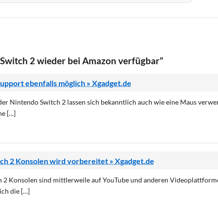
Switch 2 wieder bei Amazon verfügbar”
upport ebenfalls möglich » Xgadget.de
der Nintendo Switch 2 lassen sich bekanntlich auch wie eine Maus verwe
ne […]
ch 2 Konsolen wird vorbereitet » Xgadget.de
ch 2 Konsolen sind mittlerweile auf YouTube und anderen Videoplattform
ich die […]