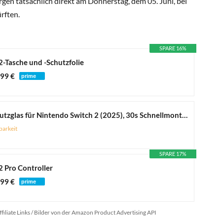
gen tatsächlich direkt am Donnerstag, dem 05. Juni, bei
rften.
SPARE 16%
2-Tasche und -Schutzfolie
,99 €
ivoler 4 Stück Schutzglas für Nintendo Switch 2 (2025), 30s Schnellmontage & Fehlerfrei dank Positionierhilfe, 9H Härte Schutzfolie, Anti-Kratz, HD-Klar, Bläschenfrei
barkeit
SPARE 17%
2 Pro Controller
,99 €
ffiliate Links / Bilder von der Amazon Product Advertising API