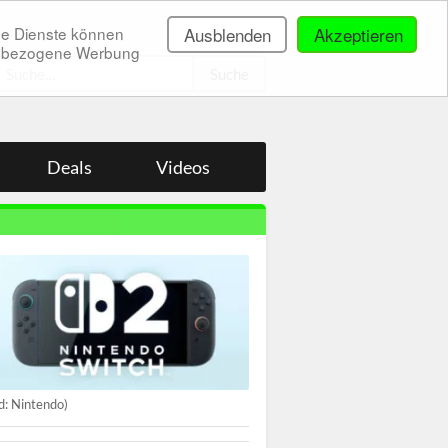
ne Dienste können
Ausblenden
Akzeptieren
onenbezogene Werbung
.
Deals
Videos
ld: Nintendo)