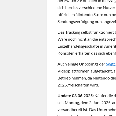
der Switch 2 Konsolen in die Weg
sich bereits verschiedene Nutze
offiziellen Nintendo Store nun b
Sendungsverfolgung nun angezeig
Das Tracking selbst funktioniert 
Ware noch nicht an die entsprec
Einzelhandelsgeschäfte in Amer
Konsolen erhalten das sich ebenf
Auch einige Unboxings der
Switc
Videoplattformen aufgetaucht, all
Betrieb nehmen, da Nintendo die
2025, freischalten wird.
Update 03.06.2025:
Käufer die d
seit Montag, dem 2. Juni 2025, a
versandbereit ist. Das Unterneh