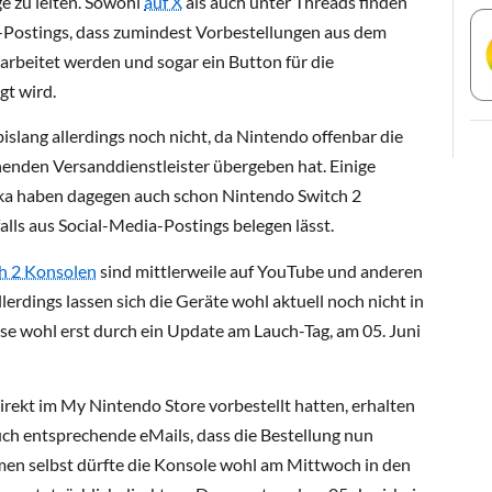
e zu leiten. Sowohl
auf X
als auch unter Threads finden
r-Postings, dass zumindest Vorbestellungen aus dem
earbeitet werden und sogar ein Button für die
t wird.
bislang allerdings noch nicht, da Nintendo offenbar die
henden Versanddienstleister übergeben hat. Einige
ika haben dagegen auch schon Nintendo Switch 2
alls aus Social-Media-Postings belegen lässt.
h 2 Konsolen
sind mittlerweile auf YouTube und anderen
erdings lassen sich die Geräte wohl aktuell noch nicht in
se wohl erst durch ein Update am Lauch-Tag, am 05. Juni
irekt im My Nintendo Store vorbestellt hatten, erhalten
uch entsprechende eMails, dass die Bestellung nun
men selbst dürfte die Konsole wohl am Mittwoch in den