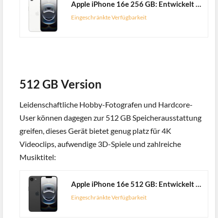
Apple iPhone 16e 256 GB: Entwickelt für Apple Intelligence, A18 Chip, Gigantische Batterielaufzeit, 48 MP Fusion Kamera, 6,1'' Super Retina XDR Display, Weiß
Eingeschränkte Verfügbarkeit
512 GB Version
Leidenschaftliche Hobby-Fotografen und Hardcore-
User können dagegen zur 512 GB Speicherausstattung
greifen, dieses Gerät bietet genug platz für 4K
Videoclips, aufwendige 3D-Spiele und zahlreiche
Musiktitel:
Apple iPhone 16e 512 GB: Entwickelt für Apple Intelligence, A18 Chip, Gigantische Batterielaufzeit, 48 MP Fusion Kamera, 6,1'' Super Retina XDR Display, Schwarz
Eingeschränkte Verfügbarkeit