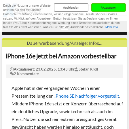
Durch die Nutzung unserer Website
Ausblenden
Akzeptieren
erklären Sie sich mit unserer
Datenschutzerklärung einverstanden, wir und eingebundene Dienste können Cookies
setzen. Mit Klick auf den Akzeptieren-Button bestätigen Sie außerdem, dass wir Ihnen
Inhalte (YouTube) & personenbezogene Werbung eines Drittanbieters ausliefern dürfen -
falls Sie dies nicht wünschen, wählen Sie bitte die Ausblenden-Schaltfläche.
Mehr Info.
iPhone 16e jetzt bei Amazon vorbestellbar
Aktualisiert:
23.02.2025, 13:43 Uhr
Stefan Kröll
2 Kommentare
Apple hat in der vergangenen Woche in einer
Pressemitteilung den
iPhone SE Nachfolger vorgestellt
.
Mit dem iPhone 16e setzt der Konzern überraschend auf
ein deutliches Upgrade, sowie technisch als auch im
Preis. Nutzer die sich ein extrem preisgünstiges Gerät
gewünscht haben werden hier also enttäuscht, doch