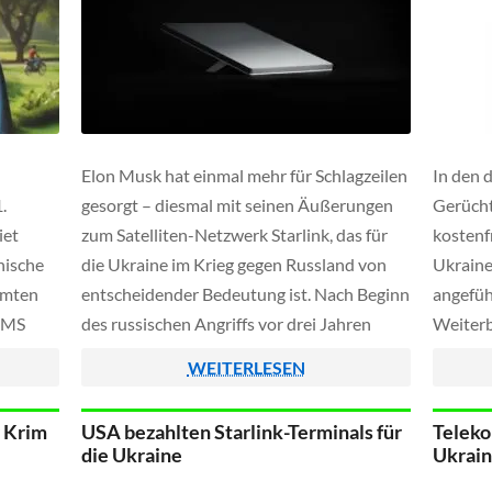
Elon Musk hat einmal mehr für Schlagzeilen
In den 
.
gesorgt – diesmal mit seinen Äußerungen
Gerücht
iet
zum Satelliten-Netzwerk Starlink, das für
kostenfr
nische
die Ukraine im Krieg gegen Russland von
Ukraine
amten
entscheidender Bedeutung ist. Nach Beginn
angefüh
 SMS
des russischen Angriffs vor drei Jahren
Weiterb
, ohne
hatte SpaceX tausende Satellitenschüsseln
Million
WEITERLESEN
den
und Endgeräte bereitgestellt. Während
und Elo
 der
diese anfangs vom Unternehmen finanziert
(ehemal
r Krim
USA bezahlten Starlink-Terminals für
Teleko
wurden, übernahm später die US-Regierung
Andrij 
die Ukraine
Ukrain
die […]
hatte [