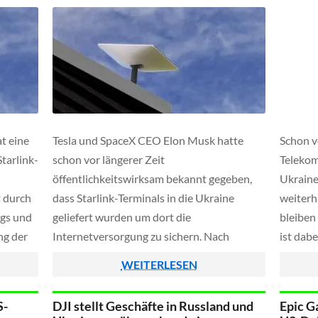
t eine
Tesla und SpaceX CEO Elon Musk hatte
Schon v
tarlink-
schon vor längerer Zeit
Telekom
öffentlichkeitswirksam bekannt gegeben,
Ukraine-
t durch
dass Starlink-Terminals in die Ukraine
weiterh
ngs und
geliefert wurden um dort die
bleiben
ng der
Internetversorgung zu sichern. Nach
ist dab
krieg
neusten Informationen der Washington
danach 
WEITERLESEN
Post soll es sich dabei aber nicht nur um
Smartph
einen Akt der Nächstenliebe gehandelt
geben.
S-
DJI stellt Geschäfte in Russland und
Epic G
haben, eine wesentliche Anzahl der