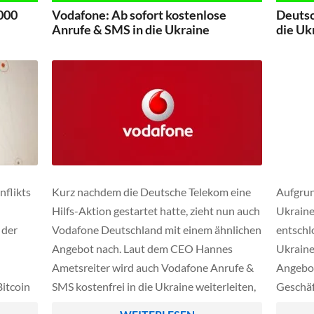
Drohnen für Aufklärungsflüge nutzen.
.000
Vodafone: Ab sofort kostenlose
Deutsc
Anrufe & SMS in die Ukraine
die Uk
flikts
Kurz nachdem die Deutsche Telekom eine
Aufgrun
Hilfs-Aktion gestartet hatte, zieht nun auch
Ukraine
 der
Vodafone Deutschland mit einem ähnlichen
entschl
Angebot nach. Laut dem CEO Hannes
Ukraine
Ametsreiter wird auch Vodafone Anrufe &
Angebot 
Bitcoin
SMS kostenfrei in die Ukraine weiterleiten,
Geschäf
, am
weiterhin wird auch das Roaming innerhalb
Tochter