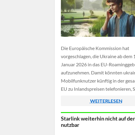
Die Europäische Kommission hat
vorgeschlagen, die Ukraine ab dem 1
Januar 2026 in das EU-Roaminggeb
aufzunehmen. Damit könnten ukrai
Mobilfunknutzer künftig in der ges
EU zu Inlandspreisen telefonieren,
versenden und mobile Daten nutzen
WEITERLESEN
Roaminggebühren. Umgekehrt wür
auch EU-Bürgerinnen und Bürger in
Starlink weiterhin nicht auf de
Ukraine von denselben Vorteilen
nutzbar
profitieren.