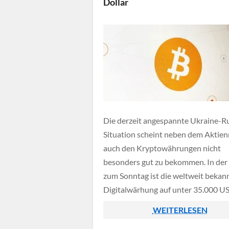
Dollar
Die derzeit angespannte Ukraine-R
Situation scheint neben dem Aktie
auch den Kryptowährungen nicht
besonders gut zu bekommen. In der
zum Sonntag ist die weltweit bekan
Digitalwärhung auf unter 35.000 US
gefallen, Ende März lag der Bitcoin
WEITERLESEN
noch bei stolzen 47.000 US-Dollar.