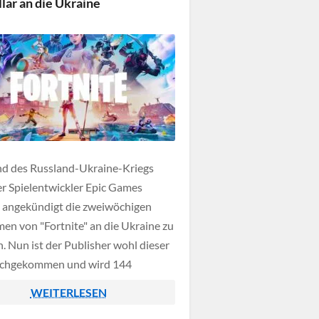
lar an die Ukraine
d des Russland-Ukraine-Kriegs
er Spielentwickler Epic Games
h angekündigt die zweiwöchigen
en von "Fortnite" an die Ukraine zu
. Nun ist der Publisher wohl dieser
achgekommen und wird 144
en US-Dollar an verschiedene
WEITERLESEN
ganisationen spenden.