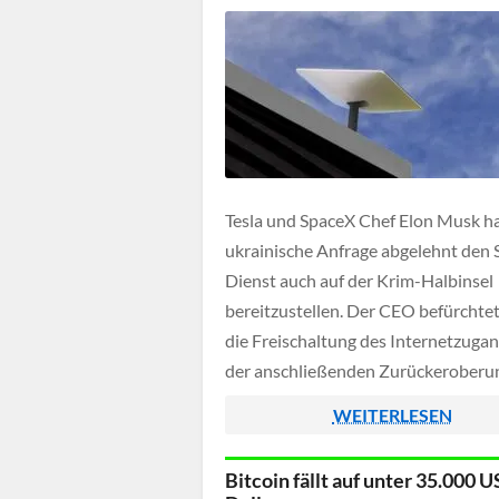
Tesla und SpaceX Chef Elon Musk ha
ukrainische Anfrage abgelehnt den S
Dienst auch auf der Krim-Halbinsel
bereitzustellen. Der CEO befürchte
die Freischaltung des Internetzuga
der anschließenden Zurückeroberu
Insel durch die Ukraine einen Atom
WEITERLESEN
auszulösen.
Bitcoin fällt auf unter 35.000 U