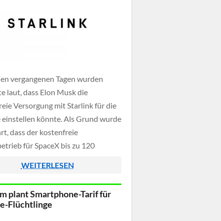
den vergangenen Tagen wurden
e laut, dass Elon Musk die
eie Versorgung mit Starlink für die
 einstellen könnte. Als Grund wurde
rt, dass der kostenfreie
etrieb für SpaceX bis zu 120
en Dollar pro Jahr kosten könnte
WEITERLESEN
n Musk den Ratschlag des
igen) ukrainischen Botschafters
m plant Smartphone-Tarif für
Melnyk beherzigen wolle. Dieser
e-Flüchtlinge
…]