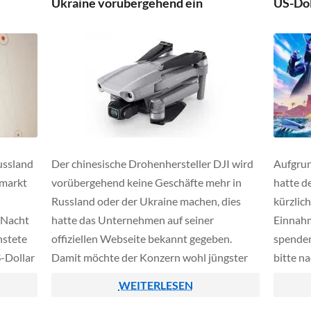
Ukraine vorübergehend ein
US-Dol
Terminals wurden offenbar von […]
ussland
Der chinesische Drohenhersteller DJI wird
Aufgrun
nmarkt
vorübergehend keine Geschäfte mehr in
hatte d
Russland oder der Ukraine machen, dies
kürzlic
 Nacht
hatte das Unternehmen auf seiner
Einnahm
nstete
offiziellen Webseite bekannt gegeben.
spenden
-Dollar
Damit möchte der Konzern wohl jüngster
bitte n
 dagegen
Kritik aus dem Weg gehen, da sowohl die
Million
WEITERLESEN
Ukraine als auch Russland teilweise DJI-
Hilfsor