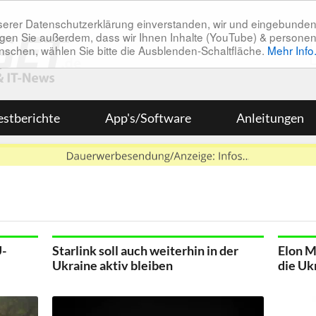
unserer Datenschutzerklärung einverstanden, wir und eingebunde
tätigen Sie außerdem, dass wir Ihnen Inhalte (YouTube) & pers
 wünschen, wählen Sie bitte die Ausblenden-Schaltfläche.
Mehr Info
estberichte
App's/Software
Anleitungen
U-
Starlink soll auch weiterhin in der
Elon M
Ukraine aktiv bleiben
die Uk