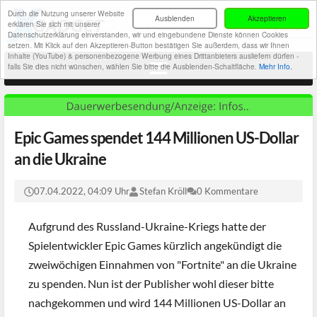
Durch die Nutzung unserer Website
Ausblenden
Akzeptieren
erklären Sie sich mit unserer
Datenschutzerklärung einverstanden, wir und eingebundene Dienste können Cookies
setzen. Mit Klick auf den Akzeptieren-Button bestätigen Sie außerdem, dass wir Ihnen
Inhalte (YouTube) & personenbezogene Werbung eines Drittanbieters ausliefern dürfen -
falls Sie dies nicht wünschen, wählen Sie bitte die Ausblenden-Schaltfläche.
Mehr Info.
Epic Games spendet 144 Millionen US-Dollar
an die Ukraine
07.04.2022, 04:09 Uhr
Stefan Kröll
0 Kommentare
Aufgrund des Russland-Ukraine-Kriegs hatte der
Spielentwickler Epic Games kürzlich angekündigt die
zweiwöchigen Einnahmen von "Fortnite" an die Ukraine
zu spenden. Nun ist der Publisher wohl dieser bitte
nachgekommen und wird 144 Millionen US-Dollar an