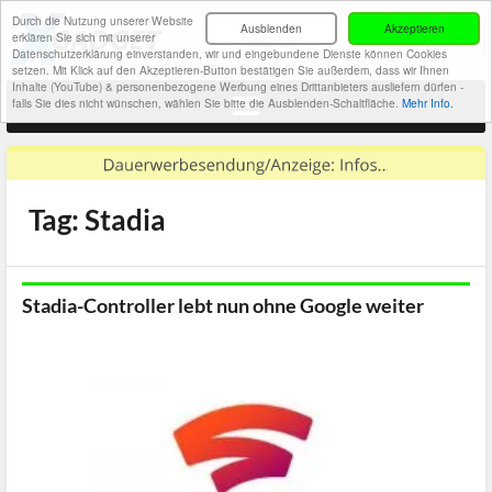
Durch die Nutzung unserer Website
Ausblenden
Akzeptieren
erklären Sie sich mit unserer
Datenschutzerklärung einverstanden, wir und eingebundene Dienste können Cookies
setzen. Mit Klick auf den Akzeptieren-Button bestätigen Sie außerdem, dass wir Ihnen
Inhalte (YouTube) & personenbezogene Werbung eines Drittanbieters ausliefern dürfen -
falls Sie dies nicht wünschen, wählen Sie bitte die Ausblenden-Schaltfläche.
Mehr Info.
Tag: Stadia
Stadia-Controller lebt nun ohne Google weiter