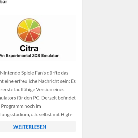
bar
 Nintendo Spiele Fan's dürfte das
t eine erfreuliche Nachricht sein: Es
e erste lauffähige Version eines
lators für den PC. Derzeit befindet
s Programm noch im
lungsstadium, d.h. selbst mit High-
dware ruckeln die 3DS-Spiele noch
WEITERLESEN
fen mit nur sehr wenig FPS. Weitere