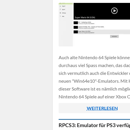
Auch alte Nintendo 64 Spiele könn
durchaus viel Spass machen, das da
sich vermutlich auch die Entwickler
neuen "Win64e10"-Emulators. Mit H
dieser Software ist es nämlich mögli
Nintendo 64 Spiele auf einer Xbox 
Konsole zu spielen. Wie der Name d
WEITERLESEN
Emulators vermuten lässt, existiert 
Computer auch eine Windows 10 V
RPCS3: Emulator für PS3 verfü
davon.