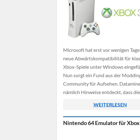
Microsoft hat erst vor wenigen Tage
neue Abwärtskompatibilität für kla
Xbox-Spiele unter Windows eingefü
Nun sorgt ein Fund aus der Moddin
Community für Aufsehen. Datamin
nämlich Hinweise entdeckt, dass di
PC-Lösung offenbar bereits einen 
WEITERLESEN
360-Emulator enthält. Offiziell bestä
das zwar nicht, technisch könnte Mi
Nintendo 64 Emulator für Xbo
aber bereits weiter sein als bislang
kommuniziert.