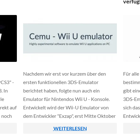
verfüg
Zubehörprodukt für iPhone und für die […]
Nachdem wir erst vor kurzem über den
Für alle
CS3" -
ersten funktionellen 3DS-Emulator
bestimm
. In
berichtet haben, folgte nun auch ein
gibt ein
le
Emulator für Nintendos Wii U - Konsole.
3DS-Emu
rekt auf
Entwickelt wird der Wii-U Emulator von
sich da
h noch
dem Entwickler "Exzap", erst Mitte Oktober
Entwick
e
2015 wurde die erste Beta-Version
End Har
WEITERLESEN
tlich,
veröffentlicht - mittlerweile laufen bereits
und lau