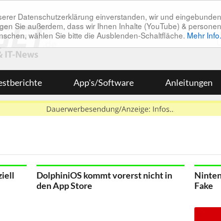
unserer Datenschutzerklärung einverstanden, wir und eingebunde
tätigen Sie außerdem, dass wir Ihnen Inhalte (YouTube) & pers
 wünschen, wählen Sie bitte die Ausblenden-Schaltfläche.
Mehr Info
estberichte
App's/Software
Anleitungen
iell
DolphiniOS kommt vorerst nicht in
Ninten
den App Store
Fake