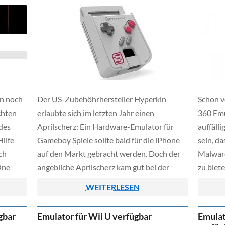
en noch
Der US-Zubehöhrhersteller Hyperkin
Schon v
chten
erlaubte sich im letzten Jahr einen
360 Emu
 des
Aprilscherz: Ein Hardware-Emulator für
auffälli
ilfe
Gameboy Spiele sollte bald für die iPhone
sein, d
ch
auf den Markt gebracht werden. Doch der
Malware
One
angebliche Aprilscherz kam gut bei der
zu biete
es
Netzgemeinde an und so entschloss sich
geänder
WEITERLESEN
für
der Hersteller nun das Projekt in die
auch wi
ersion
Wirklichkeit umzusetzen. Bereits noch
Emulato
gbar
Emulator für Wii U verfügbar
Emulat
kommenden Dezember soll das