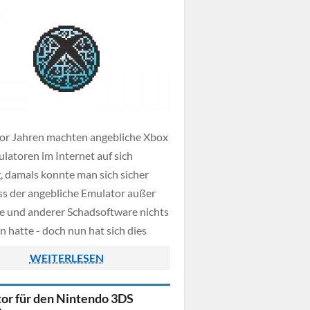
or Jahren machten angebliche Xbox
latoren im Internet auf sich
g, damals konnte man sich sicher
ass der angebliche Emulator außer
 und anderer Schadsoftware nichts
n hatte - doch nun hat sich dies
t. Xenia, laut der neue - und diesmal
WEITERLESEN
rklich funktionierende Xbox 360
r, doch auch hier […]
or für den Nintendo 3DS