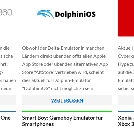
n die
Obwohl der Delta-Emulator in manchen
Aktuell
ssische
Ländern direkt über den offiziellen Apple
Cyberkr
hrt.
App Store oder über den alternativen App
Hype zu
g-
Store "AltStore" vertrieben wird, scheint
auf die
er haben
dies aktuell für Dolphin-Emulator
Emulato
e neue
"DolphiniOS" nicht möglich zu sein.
sicher 
Xbox-
zu bek
WEITERLESEN
tigt ist
eigentl
crosoft
auch no
x One
Smart Boy: Gameboy Emulator für
Xenia 
vorgesc
Smartphones
Xbox 3
verkauf