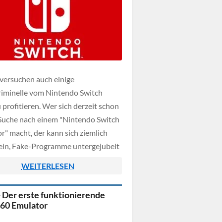
 versuchen auch einige
iminelle vom Nintendo Switch
 profitieren. Wer sich derzeit schon
 Suche nach einem "Nintendo Switch
r" macht, der kann sich ziemlich
sein, Fake-Programme untergejubelt
ommen. Oftmals werden vor dem
WEITERLESEN
ichen Fake-Emulator-Download
ch zusätzlich dubiose Werbeseiten
- Der erste funktionierende
haltet, um Smartphone-Abo's zu
60 Emulator
en.