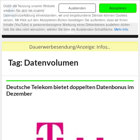
Durch die Nutzung unserer Website
Ausblenden
Akzeptieren
erklären Sie sich mit unserer
Datenschutzerklärung einverstanden, wir und eingebundene Dienste können Cookies
setzen. Mit Klick auf den Akzeptieren-Button bestätigen Sie außerdem, dass wir Ihnen
Inhalte (YouTube) & personenbezogene Werbung eines Drittanbieters ausliefern dürfen -
falls Sie dies nicht wünschen, wählen Sie bitte die Ausblenden-Schaltfläche.
Mehr Info.
Tag: Datenvolumen
Deutsche Telekom bietet doppelten Datenbonus im
Dezember