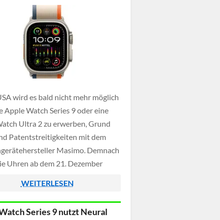
USA wird es bald nicht mehr möglich
ne Apple Watch Series 9 oder eine
atch Ultra 2 zu erwerben, Grund
ind Patentstreitigkeiten mit dem
gerätehersteller Masimo. Demnach
die Uhren ab dem 21. Dezember
line nicht mehr angeboten werden,
WEITERLESEN
m 24. Dezember werden die
tches sogar aus den […]
Watch Series 9 nutzt Neural