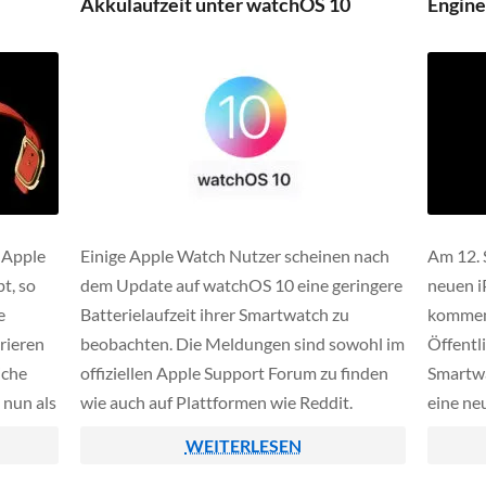
Akkulaufzeit unter watchOS 10
Engine
e Apple
Einige Apple Watch Nutzer scheinen nach
Am 12. 
t, so
dem Update auf watchOS 10 eine geringere
neuen i
e
Batterielaufzeit ihrer Smartwatch zu
kommend
rieren
beobachten. Die Meldungen sind sowohl im
Öffentli
iche
offiziellen Apple Support Forum zu finden
Smartwa
 nun als
wie auch auf Plattformen wie Reddit.
eine ne
rt
Gestene
WEITERLESEN
Engine e