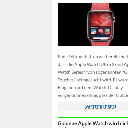
Ende Februar hatten wir bereits beri
dass die Apple Watch Ultra 2 und A
Watch Series 9 von sogenannten "Ge
Touches" heimgesucht wird. Es wurd
Eingaben auf dem Watch-Display
vorgenommen ohne, dass der Nutze
Uhr berühren musste. Zuvor war be
WEITERLESEN
über eine mögliche Hacking Attacke
spekuliert worden, doch diese Ver
Goldene Apple Watch wird nic
wurde schnell ausgeräumt.