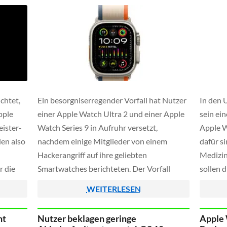
chtet,
Ein besorgniserregender Vorfall hat Nutzer
In den 
pple
einer Apple Watch Ultra 2 und einer Apple
sein ei
ister-
Watch Series 9 in Aufruhr versetzt,
Apple W
en also
nachdem einige Mitglieder von einem
dafür s
Hackerangriff auf ihre geliebten
Medizin
r die
Smartwatches berichteten. Der Vorfall
sollen 
reits
wurde in einem alarmierenden Thread auf
2023 on
WEITERLESEN
der offiziellen Apple Support-Community
nach de
mutung
veröffentlicht, wo betroffene Nutzer ihre
Smartwa
ht
Nutzer beklagen geringe
Apple 
Erfahrungen und Sorgen teilten.