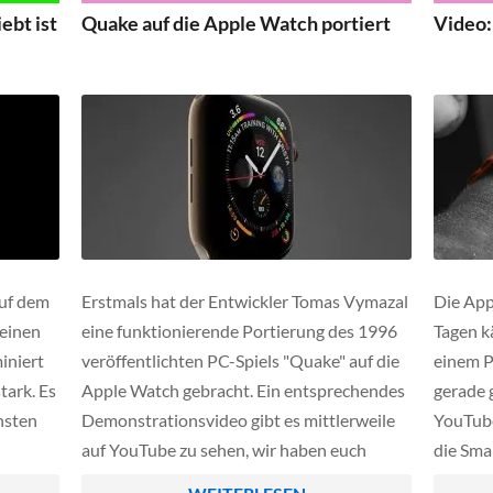
ebt ist
Quake auf die Apple Watch portiert
Video:
auf dem
Erstmals hat der Entwickler Tomas Vymazal
Die App
einen
eine funktionierende Portierung des 1996
Tagen k
iniert
veröffentlichten PC-Spiels "Quake" auf die
einem P
tark. Es
Apple Watch gebracht. Ein entsprechendes
gerade 
hsten
Demonstrationsvideo gibt es mittlerweile
YouTube
auf YouTube zu sehen, wir haben euch
die Sma
dieses im folgenden Abschnitt
Test zu