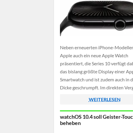
Neben erneuerten iPhone-Modellen
Apple auch ein neue Apple Watch
präsentiert, die Series 10 verfügt da
das bislang größte Display einer Ap
Smartwatch und ist zudem auch in d
Dicke geschrumpft. Im direkten Verg
mit einer Apple Watch Series 3 besit
WEITERLESEN
neue Series 10 einen zusätzlichen
Displaybereich von 75%, sodass die
watchOS 10.4 soll Geister-Tou
Bedienung von […]
beheben