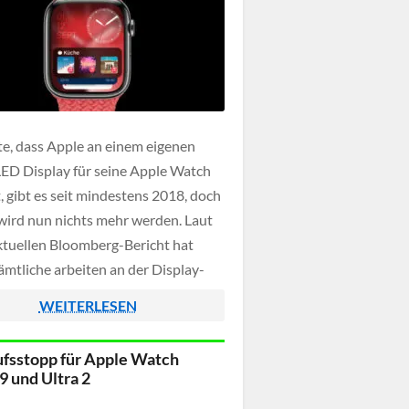
e, dass Apple an einem eigenen
ED Display für seine Apple Watch
, gibt es seit mindestens 2018, doch
wird nun nichts mehr werden. Laut
ktuellen Bloomberg-Bericht hat
ämtliche arbeiten an der Display-
twicklung eingestellt und wird in
WEITERLESEN
Segment nun keine Forschung mehr
en.
fsstopp für Apple Watch
9 und Ultra 2