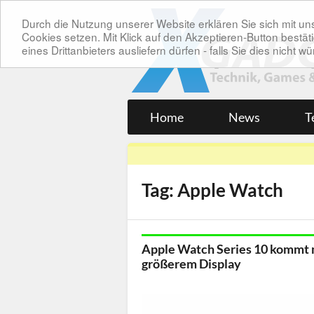
Durch die Nutzung unserer Website erklären Sie sich mit 
Cookies setzen. Mit Klick auf den Akzeptieren-Button bes
eines Drittanbieters ausliefern dürfen - falls Sie dies nicht
Home
News
T
Tag: Apple Watch
Apple Watch Series 10 kommt 
größerem Display