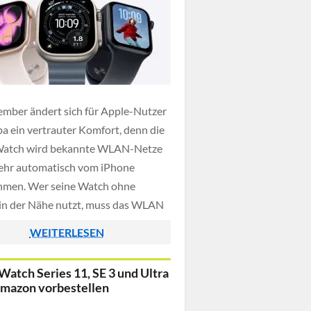
mber ändert sich für Apple-Nutzer
pa ein vertrauter Komfort, denn die
Watch wird bekannte WLAN-Netze
ehr automatisch vom iPhone
hmen. Wer seine Watch ohne
in der Nähe nutzt, muss das WLAN
 manuell auswählen und das
WEITERLESEN
t direkt auf der Uhr eingeben. Die
g kommt mit einem künftigen
Watch Series 11, SE 3 und Ultra
eupdate und […]
Amazon vorbestellen