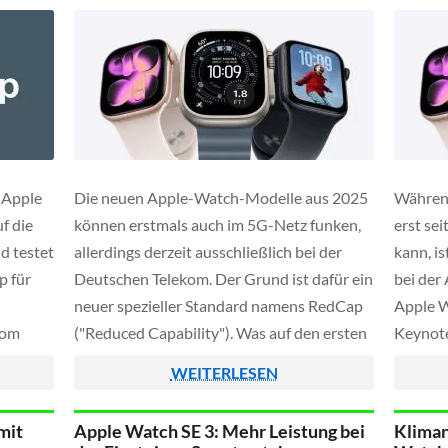
 Apple
Die neuen Apple-Watch-Modelle aus 2025
Währen
f die
können erstmals auch im 5G-Netz funken,
erst se
d testet
allerdings derzeit ausschließlich bei der
kann, is
p für
Deutschen Telekom. Der Grund ist dafür ein
bei der
neuer spezieller Standard namens RedCap
Apple W
vom
("Reduced Capability"). Was auf den ersten
Keynote
onen
Blick nach Einschränkung klingt, ist in
wurden 
WEITERLESEN
ch.
Wahrheit eine Optimierung des
aber au
Energieverbrauchs, da RedCap eigens für
Sinn […
mit
Apple Watch SE 3: Mehr Leistung bei
Kliman
Geräte mit kleinen Akkus und kompakten