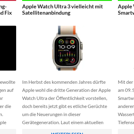
e die
Generation der beliebten SE-Reihe neue
ng-
Apple Watch Ultra 3 vielleicht mit
Apple 
ten so
Maßstäbe im Einstiegssegment der Apple
d Fix
Satellitenanbindung
Smartw
iken,
Watch.
gewollte
Im Herbst des kommenden Jahres dürfte
Mit der
gen auf
Apple wohl die dritte Generation der Apple
am 09. 
hr
Watch Ultra der Öffentlichkeit vorstellen,
Smartwa
er die
doch bereits jetzt gibt es etliche Gerüchte
anderem
n.
um die Neuerungen in dieser
Wassert
pple
Gerätegeneration. Laut einem aktuellen
Tiefens
lem
Bericht von Bloomberg scheint Apple wohl
fürs sc