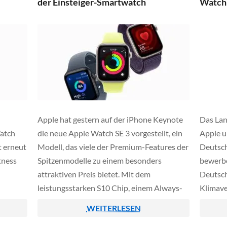
der Einsteiger-Smartwatch
Watch
[…]
Apple hat gestern auf der iPhone Keynote
Das Lan
Watch
die neue Apple Watch SE 3 vorgestellt, ein
Apple u
t erneut
Modell, das viele der Premium-Features der
Deutsch
tness
Spitzenmodelle zu einem besonders
bewerbe
attraktiven Preis bietet. Mit dem
Deutsch
leistungsstarken S10 Chip, einem Always-
Klimav
On Display und neuen
kritisch
WEITERLESEN
orithmen
Gesundheitsfunktionen setzt die dritte