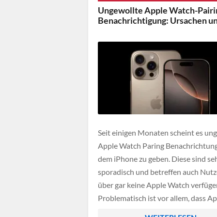
analysiert sie über längere Zeiträum
Ungewollte Apple Watch-Pairi
Herz-Kreislauf-Daten. Nutzer erhal
Benachrichtigung: Ursachen un
wertvolle Hinweise auf mögliche Ris
[…]
Seit einigen Monaten scheint es un
Apple Watch Paring Benachrichtun
dem iPhone zu geben. Diese sind se
sporadisch und betreffen auch Nutz
über gar keine Apple Watch verfüge
Problematisch ist vor allem, dass A
selbst keine Lösung für dieses Prob