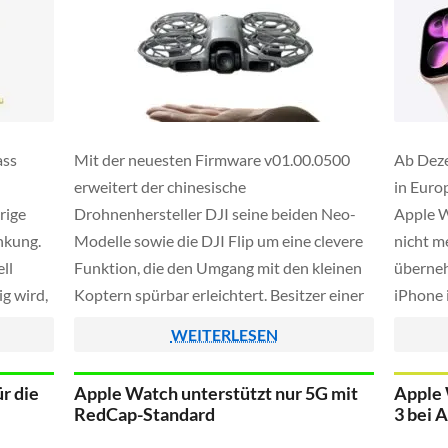
ass
Mit der neuesten Firmware v01.00.0500
Ab Deze
erweitert der chinesische
in Euro
rige
Drohnenhersteller DJI seine beiden Neo-
Apple 
nkung.
Modelle sowie die DJI Flip um eine clevere
nicht m
ll
Funktion, die den Umgang mit den kleinen
überne
ig wird,
Koptern spürbar erleichtert. Besitzer einer
iPhone 
Apple Watch ab Series 8 sowie der Ultra-
künftig
WEITERLESEN
Modelle (ab Version 2) können ihre Drohne
Passwor
jetzt direkt am Handgelenk starten, steuern
Änderun
r die
Apple Watch unterstützt nur 5G mit
Apple 
und für Aufnahmen […]
Softwar
RedCap-Standard
3 bei 