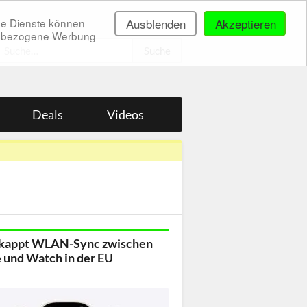
ne Dienste können
Ausblenden
Akzeptieren
onenbezogene Werbung
.
Deals
Videos
 kappt WLAN-Sync zwischen
 und Watch in der EU