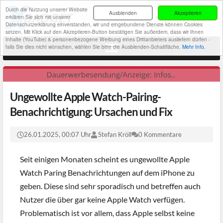
Durch die Nutzung unserer Website
Ausblenden
Akzeptieren
erklären Sie sich mit unserer
Datenschutzerklärung einverstanden, wir und eingebundene Dienste können Cookies
setzen. Mit Klick auf den Akzeptieren-Button bestätigen Sie außerdem, dass wir Ihnen
Inhalte (YouTube) & personenbezogene Werbung eines Drittanbieters ausliefern dürfen -
falls Sie dies nicht wünschen, wählen Sie bitte die Ausblenden-Schaltfläche.
Mehr Info.
Ungewollte Apple Watch-Pairing-
Benachrichtigung: Ursachen und Fix
26.01.2025, 00:07 Uhr
Stefan Kröll
0 Kommentare
Seit einigen Monaten scheint es ungewollte Apple
Watch Paring Benachrichtungen auf dem iPhone zu
geben. Diese sind sehr sporadisch und betreffen auch
Nutzer die über gar keine Apple Watch verfügen.
Problematisch ist vor allem, dass Apple selbst keine