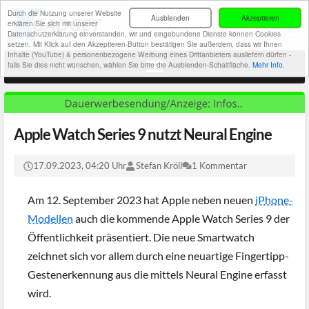
Durch die Nutzung unserer Website
Ausblenden
Akzeptieren
erklären Sie sich mit unserer
Datenschutzerklärung einverstanden, wir und eingebundene Dienste können Cookies
setzen. Mit Klick auf den Akzeptieren-Button bestätigen Sie außerdem, dass wir Ihnen
Inhalte (YouTube) & personenbezogene Werbung eines Drittanbieters ausliefern dürfen -
falls Sie dies nicht wünschen, wählen Sie bitte die Ausblenden-Schaltfläche.
Mehr Info.
Apple Watch Series 9 nutzt Neural Engine
17.09.2023, 04:20 Uhr
Stefan Kröll
1 Kommentar
Am 12. September 2023 hat Apple neben neuen
iPhone-
Modellen
auch die kommende Apple Watch Series 9 der
Öffentlichkeit präsentiert. Die neue Smartwatch
zeichnet sich vor allem durch eine neuartige Fingertipp-
Gestenerkennung aus die mittels Neural Engine erfasst
wird.