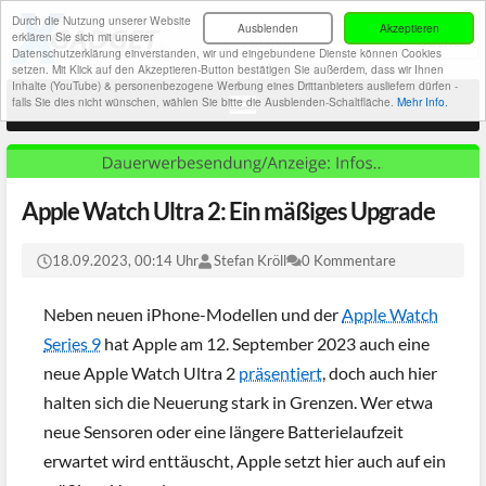
Durch die Nutzung unserer Website
Ausblenden
Akzeptieren
erklären Sie sich mit unserer
Datenschutzerklärung einverstanden, wir und eingebundene Dienste können Cookies
setzen. Mit Klick auf den Akzeptieren-Button bestätigen Sie außerdem, dass wir Ihnen
Inhalte (YouTube) & personenbezogene Werbung eines Drittanbieters ausliefern dürfen -
falls Sie dies nicht wünschen, wählen Sie bitte die Ausblenden-Schaltfläche.
Mehr Info.
Apple Watch Ultra 2: Ein mäßiges Upgrade
18.09.2023, 00:14 Uhr
Stefan Kröll
0 Kommentare
Neben neuen iPhone-Modellen und der
Apple Watch
Series 9
hat Apple am 12. September 2023 auch eine
neue Apple Watch Ultra 2
präsentiert
, doch auch hier
halten sich die Neuerung stark in Grenzen. Wer etwa
neue Sensoren oder eine längere Batterielaufzeit
erwartet wird enttäuscht, Apple setzt hier auch auf ein