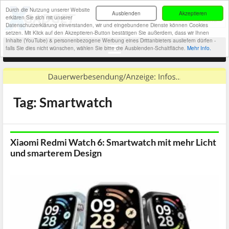
Durch die Nutzung unserer Website
Ausblenden
Akzeptieren
erklären Sie sich mit unserer
Datenschutzerklärung einverstanden, wir und eingebundene Dienste können Cookies
setzen. Mit Klick auf den Akzeptieren-Button bestätigen Sie außerdem, dass wir Ihnen
Inhalte (YouTube) & personenbezogene Werbung eines Drittanbieters ausliefern dürfen -
falls Sie dies nicht wünschen, wählen Sie bitte die Ausblenden-Schaltfläche.
Mehr Info.
Tag: Smartwatch
Xiaomi Redmi Watch 6: Smartwatch mit mehr Licht
und smarterem Design