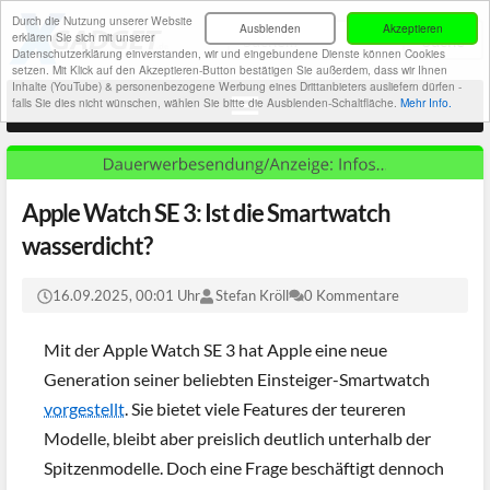
Durch die Nutzung unserer Website
Ausblenden
Akzeptieren
erklären Sie sich mit unserer
Datenschutzerklärung einverstanden, wir und eingebundene Dienste können Cookies
setzen. Mit Klick auf den Akzeptieren-Button bestätigen Sie außerdem, dass wir Ihnen
Inhalte (YouTube) & personenbezogene Werbung eines Drittanbieters ausliefern dürfen -
falls Sie dies nicht wünschen, wählen Sie bitte die Ausblenden-Schaltfläche.
Mehr Info.
Apple Watch SE 3: Ist die Smartwatch
wasserdicht?
16.09.2025, 00:01 Uhr
Stefan Kröll
0 Kommentare
Mit der Apple Watch SE 3 hat Apple eine neue
Generation seiner beliebten Einsteiger-Smartwatch
vorgestellt
. Sie bietet viele Features der teureren
Modelle, bleibt aber preislich deutlich unterhalb der
Spitzenmodelle. Doch eine Frage beschäftigt dennoch