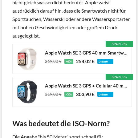
nicht gleich wasserdicht bedeutet. Apple weist
ausdrücklich darauf hin, dass die Smartwatch nicht für
Sporttauchen, Wasserski oder andere Wassersportarten
mit hohen Geschwindigkeiten oder großem Druck
ausgelegt ist.
SPARE 6%
Apple Watch SE 3 GPS 40 mm Smartwatch mit Aluminiumgehäuse in Polarstern und Sportarmband in Polarstern (S/M). Fitness‑ und Schlaftracker, Herzfrequenzmesser, Always-On Display, Wasserschutz
254,02 €
269,00 €
-6%
SPARE 5%
Apple Watch SE 3 GPS + Cellular 40 mm Smartwatch mit Aluminiumgehäuse in Mitternacht und Sportarmband in Mitternacht (M/L). Fitness‑ und Schlaftracker, Herzfrequenzmesser, Always-On Display
303,90 €
319,00 €
-5%
Was bedeutet die ISO-Norm?
Die Angabe "bis 50 Meter" sorgt schnell für