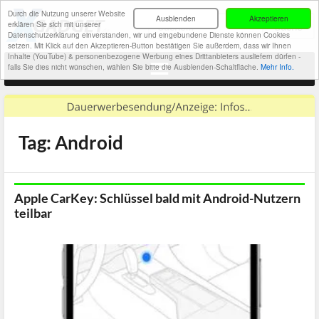
Durch die Nutzung unserer Website
Ausblenden
Akzeptieren
erklären Sie sich mit unserer
Datenschutzerklärung einverstanden, wir und eingebundene Dienste können Cookies
setzen. Mit Klick auf den Akzeptieren-Button bestätigen Sie außerdem, dass wir Ihnen
Inhalte (YouTube) & personenbezogene Werbung eines Drittanbieters ausliefern dürfen -
falls Sie dies nicht wünschen, wählen Sie bitte die Ausblenden-Schaltfläche.
Mehr Info.
Tag: Android
Apple CarKey: Schlüssel bald mit Android-Nutzern
teilbar