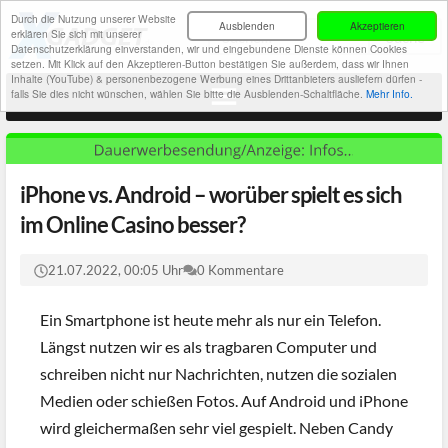
Durch die Nutzung unserer Website
Ausblenden
Akzeptieren
erklären Sie sich mit unserer
Datenschutzerklärung einverstanden, wir und eingebundene Dienste können Cookies
setzen. Mit Klick auf den Akzeptieren-Button bestätigen Sie außerdem, dass wir Ihnen
Inhalte (YouTube) & personenbezogene Werbung eines Drittanbieters ausliefern dürfen -
falls Sie dies nicht wünschen, wählen Sie bitte die Ausblenden-Schaltfläche.
Mehr Info.
iPhone vs. Android – worüber spielt es sich
im Online Casino besser?
21.07.2022, 00:05 Uhr
0 Kommentare
Ein Smartphone ist heute mehr als nur ein Telefon.
Längst nutzen wir es als tragbaren Computer und
schreiben nicht nur Nachrichten, nutzen die sozialen
Medien oder schießen Fotos. Auf Android und iPhone
wird gleichermaßen sehr viel gespielt. Neben Candy