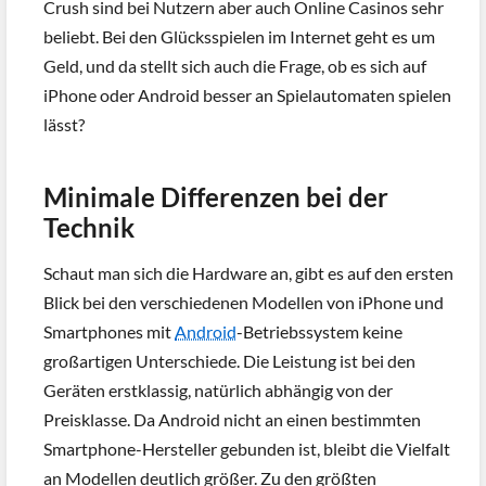
Crush sind bei Nutzern aber auch Online Casinos sehr
beliebt. Bei den Glücksspielen im Internet geht es um
Geld, und da stellt sich auch die Frage, ob es sich auf
iPhone oder Android besser an Spielautomaten spielen
lässt?
Minimale Differenzen bei der
Technik
Schaut man sich die Hardware an, gibt es auf den ersten
Blick bei den verschiedenen Modellen von iPhone und
Smartphones mit
Android
-Betriebssystem keine
großartigen Unterschiede. Die Leistung ist bei den
Geräten erstklassig, natürlich abhängig von der
Preisklasse. Da Android nicht an einen bestimmten
Smartphone-Hersteller gebunden ist, bleibt die Vielfalt
an Modellen deutlich größer. Zu den größten