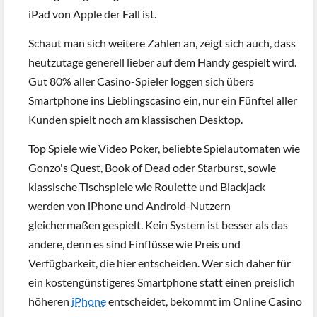
iPad von Apple der Fall ist.
Schaut man sich weitere Zahlen an, zeigt sich auch, dass
heutzutage generell lieber auf dem Handy gespielt wird.
Gut 80% aller Casino-Spieler loggen sich übers
Smartphone ins Lieblingscasino ein, nur ein Fünftel aller
Kunden spielt noch am klassischen Desktop.
Top Spiele wie Video Poker, beliebte Spielautomaten wie
Gonzo's Quest, Book of Dead oder Starburst, sowie
klassische Tischspiele wie Roulette und Blackjack
werden von iPhone und Android-Nutzern
gleichermaßen gespielt. Kein System ist besser als das
andere, denn es sind Einflüsse wie Preis und
Verfügbarkeit, die hier entscheiden. Wer sich daher für
ein kostengünstigeres Smartphone statt einen preislich
höheren
iPhone
entscheidet, bekommt im Online Casino