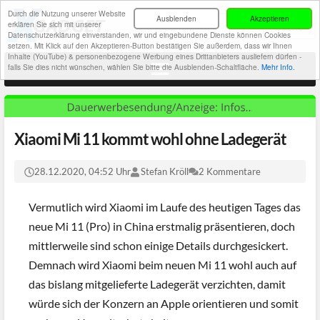
Durch die Nutzung unserer Website
Ausblenden
Akzeptieren
erklären Sie sich mit unserer
Datenschutzerklärung einverstanden, wir und eingebundene Dienste können Cookies
setzen. Mit Klick auf den Akzeptieren-Button bestätigen Sie außerdem, dass wir Ihnen
Inhalte (YouTube) & personenbezogene Werbung eines Drittanbieters ausliefern dürfen -
falls Sie dies nicht wünschen, wählen Sie bitte die Ausblenden-Schaltfläche.
Mehr Info.
Xiaomi Mi 11 kommt wohl ohne Ladegerät
28.12.2020, 04:52 Uhr
Stefan Kröll
2 Kommentare
Vermutlich wird Xiaomi im Laufe des heutigen Tages das
neue Mi 11 (Pro) in China erstmalig präsentieren, doch
mittlerweile sind schon einige Details durchgesickert.
Demnach wird Xiaomi beim neuen Mi 11 wohl auch auf
das bislang mitgelieferte Ladegerät verzichten, damit
würde sich der Konzern an Apple orientieren und somit