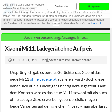
Durch die Nutzung unserer Website
Ausblenden
Akzeptieren
erklären Sie sich mit unserer
Datenschutzerklärung einverstanden, wir und eingebundene Dienste können Cookies
setzen. Mit Klick auf den Akzeptieren-Button bestätigen Sie außerdem, dass wir Ihnen
Inhalte (YouTube) & personenbezogene Werbung eines Drittanbieters ausliefern dürfen -
falls Sie dies nicht wünschen, wählen Sie bitte die Ausblenden-Schaltfläche.
Mehr Info.
Xiaomi Mi 11: Ladegerät ohne Aufpreis
01.01.2021, 04:15 Uhr
Stefan Kröll
0 Kommentare
Ursprünglich gab es bereits Gerüchte, das Xiaomi das
neue Mi 11
ohne Ladegerät
ausliefern wird - doch diese
haben sich nun als nicht ganz richtig herausgestellt. Laut
dem Konzern wird es das neue Mi 11 sowohl mit als auch
ohne Ladegerät zu erwerben geben, preislich liegen
beide Varianten auf dem gleichen Niveau - man überlässt