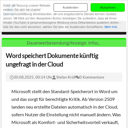
Durch die Nutzung unserer Website
Ausblenden
Akzeptieren
erklären Sie sich mit unserer
Datenschutzerklärung einverstanden, wir und eingebundene Dienste können Cookies
setzen. Mit Klick auf den Akzeptieren-Button bestätigen Sie außerdem, dass wir Ihnen
Inhalte (YouTube) & personenbezogene Werbung eines Drittanbieters ausliefern dürfen -
falls Sie dies nicht wünschen, wählen Sie bitte die Ausblenden-Schaltfläche.
Mehr Info.
Word speichert Dokumente künftig
ungefragt in der Cloud
30.08.2025, 00:14 Uhr
Stefan Kröll
0 Kommentare
Microsoft stellt den Standard-Speicherort in Word um
und das sorgt für berechtigte Kritik. Ab Version 2509
landen neu erstellte Dateien automatisch in der Cloud,
sofern Nutzer die Einstellung nicht manuell ändern. Was
Microsoft als Komfort- und Sicherheitsvorteil verkauft,