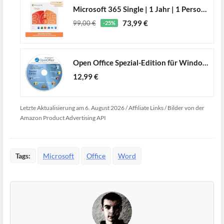
Microsoft 365 Single | 1 Jahr | 1 Person | Office Apps mit KI | 1 TB Cloudspeicher | Abo mit automatischer Verlängerung
73,99 €
99,00 €
-25%
Open Office Spezial-Edition für Windows 11-10-8-7-Vista-XP | PC-Software mit 15.000 Vorlagen, 1.000 Schriften und PDF Handbuch | Dokumente, Kalkulationstabellen und Präsentationen erstellen
12,99 €
Letzte Aktualisierung am 6. August 2026 / Affiliate Links / Bilder von der
Amazon Product Advertising API
Tags:
Microsoft
Office
Word