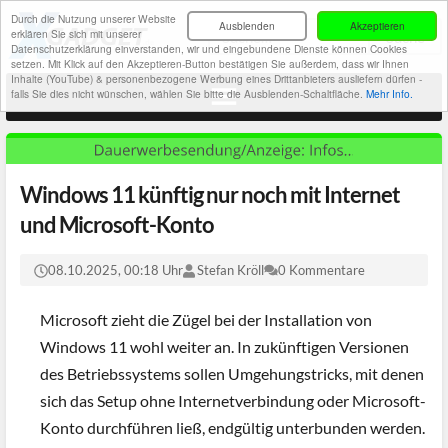
Durch die Nutzung unserer Website
Ausblenden
Akzeptieren
erklären Sie sich mit unserer
Datenschutzerklärung einverstanden, wir und eingebundene Dienste können Cookies
setzen. Mit Klick auf den Akzeptieren-Button bestätigen Sie außerdem, dass wir Ihnen
Inhalte (YouTube) & personenbezogene Werbung eines Drittanbieters ausliefern dürfen -
falls Sie dies nicht wünschen, wählen Sie bitte die Ausblenden-Schaltfläche.
Mehr Info.
Windows 11 künftig nur noch mit Internet
und Microsoft-Konto
08.10.2025, 00:18 Uhr
Stefan Kröll
0 Kommentare
Microsoft zieht die Zügel bei der Installation von
Windows 11 wohl weiter an. In zukünftigen Versionen
des Betriebssystems sollen Umgehungstricks, mit denen
sich das Setup ohne Internetverbindung oder Microsoft-
Konto durchführen ließ, endgültig unterbunden werden.