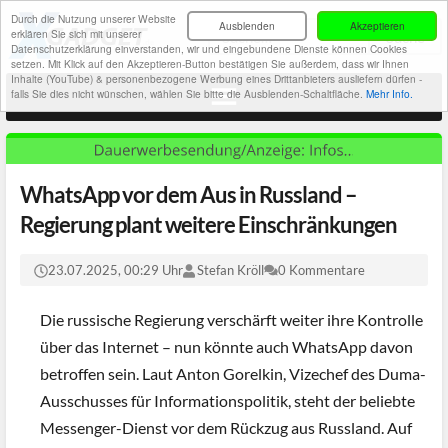
Durch die Nutzung unserer Website
Ausblenden
Akzeptieren
erklären Sie sich mit unserer
Datenschutzerklärung einverstanden, wir und eingebundene Dienste können Cookies
setzen. Mit Klick auf den Akzeptieren-Button bestätigen Sie außerdem, dass wir Ihnen
Inhalte (YouTube) & personenbezogene Werbung eines Drittanbieters ausliefern dürfen -
falls Sie dies nicht wünschen, wählen Sie bitte die Ausblenden-Schaltfläche.
Mehr Info.
WhatsApp vor dem Aus in Russland –
Regierung plant weitere Einschränkungen
23.07.2025, 00:29 Uhr
Stefan Kröll
0 Kommentare
Die russische Regierung verschärft weiter ihre Kontrolle
über das Internet – nun könnte auch WhatsApp davon
betroffen sein. Laut Anton Gorelkin, Vizechef des Duma-
Ausschusses für Informationspolitik, steht der beliebte
Messenger-Dienst vor dem Rückzug aus Russland. Auf