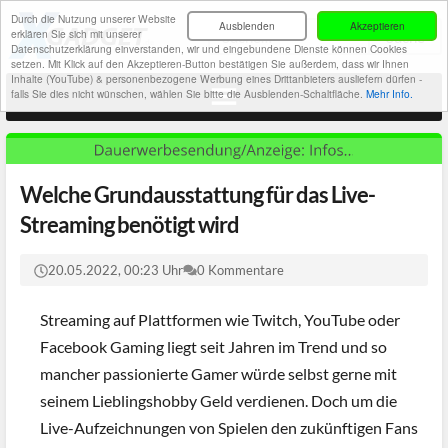
Durch die Nutzung unserer Website
Ausblenden
Akzeptieren
erklären Sie sich mit unserer
Datenschutzerklärung einverstanden, wir und eingebundene Dienste können Cookies
setzen. Mit Klick auf den Akzeptieren-Button bestätigen Sie außerdem, dass wir Ihnen
Inhalte (YouTube) & personenbezogene Werbung eines Drittanbieters ausliefern dürfen -
falls Sie dies nicht wünschen, wählen Sie bitte die Ausblenden-Schaltfläche.
Mehr Info.
Welche Grundausstattung für das Live-
Streaming benötigt wird
20.05.2022, 00:23 Uhr
0 Kommentare
Streaming auf Plattformen wie Twitch, YouTube oder
Facebook Gaming liegt seit Jahren im Trend und so
mancher passionierte Gamer würde selbst gerne mit
seinem Lieblingshobby Geld verdienen. Doch um die
Live-Aufzeichnungen von Spielen den zukünftigen Fans