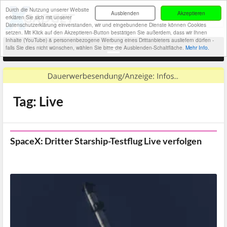
Durch die Nutzung unserer Website
Ausblenden
Akzeptieren
erklären Sie sich mit unserer
Datenschutzerklärung einverstanden, wir und eingebundene Dienste können Cookies
setzen. Mit Klick auf den Akzeptieren-Button bestätigen Sie außerdem, dass wir Ihnen
Inhalte (YouTube) & personenbezogene Werbung eines Drittanbieters ausliefern dürfen -
falls Sie dies nicht wünschen, wählen Sie bitte die Ausblenden-Schaltfläche.
Mehr Info.
Tag: Live
SpaceX: Dritter Starship-Testflug Live verfolgen