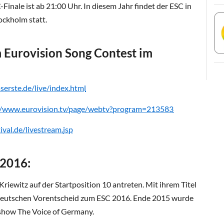
-Finale ist ab 21:00 Uhr. In diesem Jahr findet der ESC in
ckholm statt.
 Eurovision Song Contest im
serste.de/live/index.html
//www.eurovision.tv/page/webtv?program=213583
ival.de/livestream.jsp
 2016:
riewitz auf der Startposition 10 antreten. Mit ihrem Titel
 deutschen Vorentscheid zum ESC 2016. Ende 2015 wurde
show The Voice of Germany.