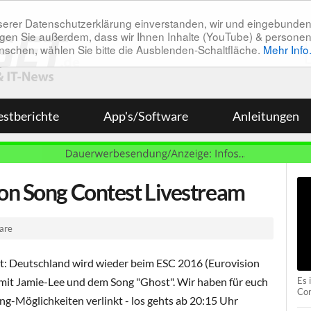
unserer Datenschutzerklärung einverstanden, wir und eingebunde
tätigen Sie außerdem, dass wir Ihnen Inhalte (YouTube) & pers
 wünschen, wählen Sie bitte die Ausblenden-Schaltfläche.
Mehr Info
estberichte
App's/Software
Anleitungen
on Song Contest Livestream
are
it: Deutschland wird wieder beim ESC 2016 (Eurovision
Es 
 mit Jamie-Lee und dem Song "Ghost". Wir haben für euch
Con
ing-Möglichkeiten verlinkt - los gehts ab 20:15 Uhr