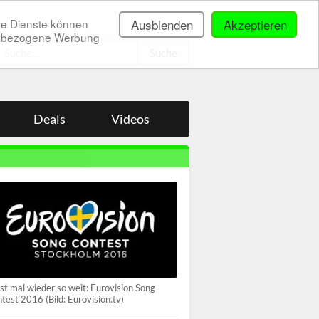
ne Dienste können
Ausblenden
Akzeptieren
onenbezogene Werbung
.
Deals
Videos
ist mal wieder so weit: Eurovision Song
test 2016 (Bild: Eurovision.tv)