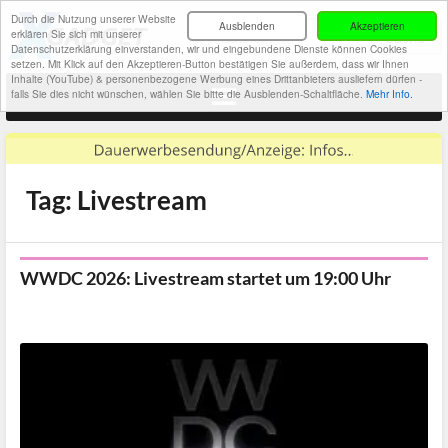
Durch die Nutzung unserer Website
Ausblenden
Akzeptieren
erklären Sie sich mit unserer
Datenschutzerklärung einverstanden, wir und eingebundene Dienste können Cookies
setzen. Mit Klick auf den Akzeptieren-Button bestätigen Sie außerdem, dass wir Ihnen
Inhalte (YouTube) & personenbezogene Werbung eines Drittanbieters ausliefern dürfen -
falls Sie dies nicht wünschen, wählen Sie bitte die Ausblenden-Schaltfläche.
Mehr Info.
Tag: Livestream
WWDC 2026: Livestream startet um 19:00 Uhr