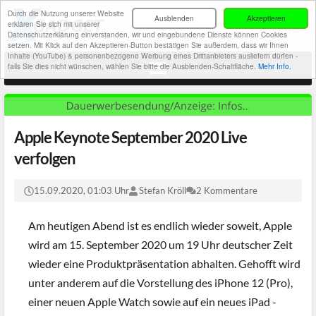
Durch die Nutzung unserer Website
Ausblenden
Akzeptieren
erklären Sie sich mit unserer
Datenschutzerklärung einverstanden, wir und eingebundene Dienste können Cookies
setzen. Mit Klick auf den Akzeptieren-Button bestätigen Sie außerdem, dass wir Ihnen
Inhalte (YouTube) & personenbezogene Werbung eines Drittanbieters ausliefern dürfen -
falls Sie dies nicht wünschen, wählen Sie bitte die Ausblenden-Schaltfläche.
Mehr Info.
Apple Keynote September 2020 Live
verfolgen
15.09.2020, 01:03 Uhr
Stefan Kröll
2 Kommentare
Am heutigen Abend ist es endlich wieder soweit, Apple
wird am 15. September 2020 um 19 Uhr deutscher Zeit
wieder eine Produktpräsentation abhalten. Gehofft wird
unter anderem auf die Vorstellung des iPhone 12 (Pro),
einer neuen Apple Watch sowie auf ein neues iPad -