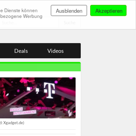
ne Dienste können
Ausblenden
Akzeptieren
onenbezogene Werbung
.
Deals
Videos
ld: Xgadget.de)