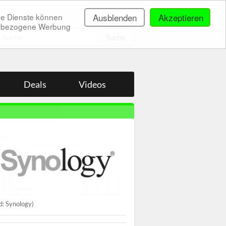
ne Dienste können
Ausblenden
Akzeptieren
onenbezogene Werbung
.
Deals
Videos
ld: Synology)