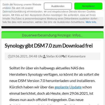
Durch die Nutzung unserer Website
Ausblenden
Akzeptieren
erklären Sie sich mit unserer
Datenschutzerklärung einverstanden, wir und eingebundene Dienste können Cookies
setzen. Mit Klick auf den Akzeptieren-Button bestätigen Sie außerdem, dass wir Ihnen
Inhalte (YouTube) & personenbezogene Werbung eines Drittanbieters ausliefern dürfen -
falls Sie dies nicht wünschen, wählen Sie bitte die Ausblenden-Schaltfläche.
Mehr Info.
Synology gibt DSM 7.0 zum Download frei
29.06.2021, 04:48 Uhr
Stefan Kröll
0 Kommentare
Solltet ihr über ein halbwegs aktuelles NAS des
Herstellers Synology verfügen, so könnt ihr ab sofort die
neue DSM Version 7.0 herunterladen und installieren.
Kürzlich haben wir über das
geplante Update
schon
einmal berichtet, doch ab Heute, dem 29.06.2021, ist
dieses nun auch offiziell freigegeben. Das neue