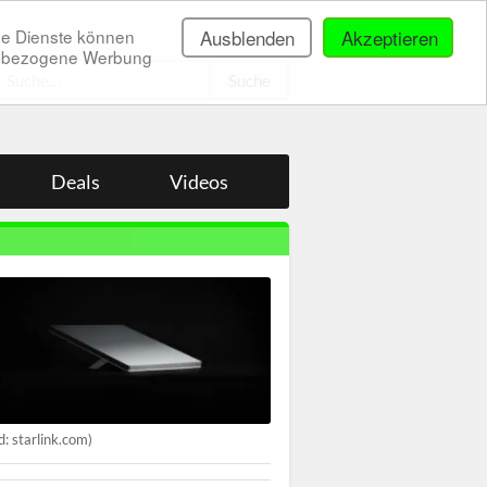
ne Dienste können
Ausblenden
Akzeptieren
onenbezogene Werbung
.
Deals
Videos
ld: starlink.com)