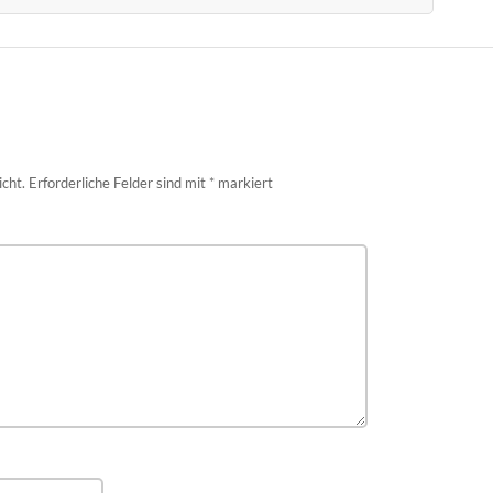
icht.
Erforderliche Felder sind mit
*
markiert