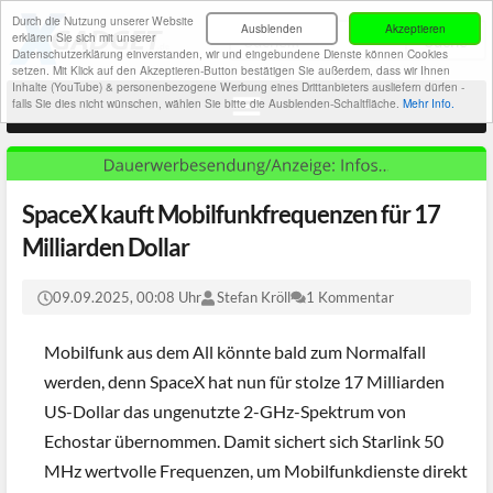
Durch die Nutzung unserer Website
Ausblenden
Akzeptieren
erklären Sie sich mit unserer
Datenschutzerklärung einverstanden, wir und eingebundene Dienste können Cookies
setzen. Mit Klick auf den Akzeptieren-Button bestätigen Sie außerdem, dass wir Ihnen
Inhalte (YouTube) & personenbezogene Werbung eines Drittanbieters ausliefern dürfen -
falls Sie dies nicht wünschen, wählen Sie bitte die Ausblenden-Schaltfläche.
Mehr Info.
SpaceX kauft Mobilfunkfrequenzen für 17
Milliarden Dollar
09.09.2025, 00:08 Uhr
Stefan Kröll
1 Kommentar
Mobilfunk aus dem All könnte bald zum Normalfall
werden, denn SpaceX hat nun für stolze 17 Milliarden
US-Dollar das ungenutzte 2-GHz-Spektrum von
Echostar übernommen. Damit sichert sich Starlink 50
MHz wertvolle Frequenzen, um Mobilfunkdienste direkt