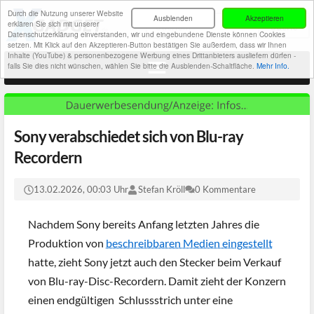
Durch die Nutzung unserer Website
Ausblenden
Akzeptieren
erklären Sie sich mit unserer
Datenschutzerklärung einverstanden, wir und eingebundene Dienste können Cookies
setzen. Mit Klick auf den Akzeptieren-Button bestätigen Sie außerdem, dass wir Ihnen
Inhalte (YouTube) & personenbezogene Werbung eines Drittanbieters ausliefern dürfen -
falls Sie dies nicht wünschen, wählen Sie bitte die Ausblenden-Schaltfläche.
Mehr Info.
Sony verabschiedet sich von Blu-ray
Recordern
13.02.2026, 00:03 Uhr
Stefan Kröll
0 Kommentare
Nachdem Sony bereits Anfang letzten Jahres die
Produktion von
beschreibbaren Medien eingestellt
hatte, zieht Sony jetzt auch den Stecker beim Verkauf
von Blu-ray-Disc-Recordern. Damit zieht der Konzern
einen endgültigen Schlussstrich unter eine