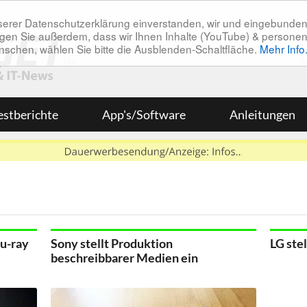
unserer Datenschutzerklärung einverstanden, wir und eingebunde
tätigen Sie außerdem, dass wir Ihnen Inhalte (YouTube) & pers
 wünschen, wählen Sie bitte die Ausblenden-Schaltfläche.
Mehr Info
estberichte
App's/Software
Anleitungen
lu-ray
Sony stellt Produktion
LG ste
beschreibbarer Medien ein