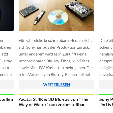
en
Für zahlreiche beschreibbare Medien zieht
Die Zei
ibbaren
sich Sony nun aus der Produktion zurück,
scheint
jetzt
unter anderem wird es in Zukunft keine
nämlich
Blu-ray-
beschreibbaren Blu-ray-Discs, MiniDiscs
entspre
nzern
sowie Mini-DV-Kassetten mehr geben. Der
ledigli
er eine
reine Vertrieb von Blu-ray-Filmen soll bei
abverka
inweg
Sony hingegen weitergehen.
Samsung
WEITERLESEN
UHD-Blu
talter
damit d
stellen
Avatar 2: 4K & 3D Blu-ray von "The
Sony P
Way of Water" nun vorbestellbar
DVDs &