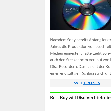
Nachdem Sony bereits Anfang letzt
Jahres die Produktion von beschre
Medien eingestellt hatte, zieht Sony 
auch den Stecker beim Verkauf von 
Disc-Recordern. Damit zieht der Ko
einen endgültigen Schlussstrich unt
Produktkategorie, die über Jahre h
WEITERLESEN
fest zum Heimkino gehörte, deren
Bedeutung jedoch im Streaming-Zei
Best Buy will Disc-Vertrieb ein
zunehmend geschwunden ist.