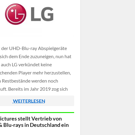
t der UHD-Blu-ray Abspielgeräte
 sich dem Ende zuzuneigen, nun hat
 auch LG verkündet keine
chenden Player mehr herzustellen,
ch Restbestände werden noch
uft. Bereits im Jahr 2019 zog sich
 ebenfalls aus dem Markt der
WEITERLESEN
-ray Player zurück und hatte
en Anfang vom Ende besiegelt.
ictures stellt Vertrieb von
 Blu-rays in Deutschland ein