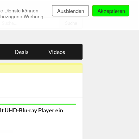
ne Dienste können
Ausblenden
Akzeptieren
onenbezogene Werbung
.
Deals
Videos
llt UHD-Blu-ray Player ein