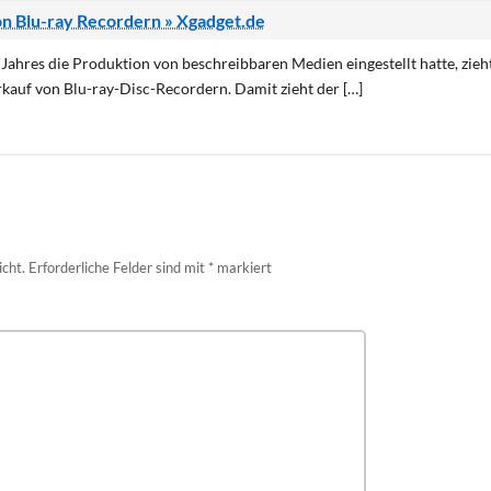
on Blu-ray Recordern » Xgadget.de
 Jahres die Produktion von beschreibbaren Medien eingestellt hatte, zieh
rkauf von Blu-ray-Disc-Recordern. Damit zieht der […]
icht.
Erforderliche Felder sind mit
*
markiert