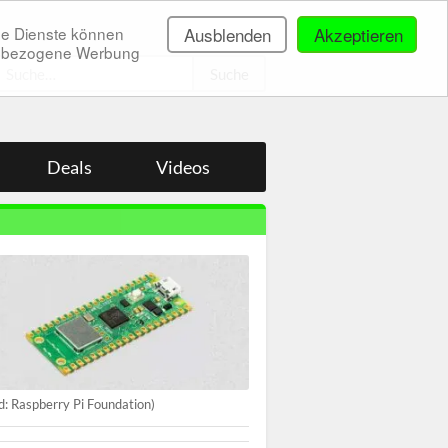
ne Dienste können
Ausblenden
Akzeptieren
onenbezogene Werbung
.
Deals
Videos
ld: Raspberry Pi Foundation)