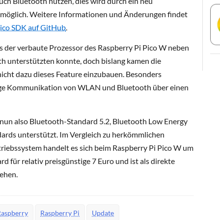
h Bluetooth nutzen, dies wird durch ein neu
 möglich. Weitere Informationen und Änderungen findet
ico SDK auf GitHub
.
ss der verbaute Prozessor des Raspberry Pi Pico W neben
 unterstützten konnte, doch bislang kamen die
nicht dazu dieses Feature einzubauen. Besonders
itige Kommunikation von WLAN und Bluetooth über einen
 nun also Bluetooth-Standard 5.2, Bluetooth Low Energy
rds unterstützt. Im Vergleich zu herkömmlichen
triebssystem handelt es sich beim Raspberry Pi Pico W um
d für relativ preisgünstige 7 Euro und ist als direkte
sehen.
Raspberry
Raspberry Pi
Update