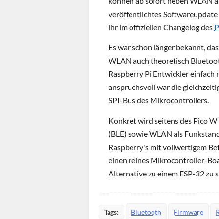
können ab sofort neben WLAN auc
veröffentlichtes Softwareupdate
ihr im offiziellen Changelog des
P
Es war schon länger bekannt, da
WLAN auch theoretisch Bluetooth
Raspberry Pi Entwickler einfach 
anspruchsvoll war die gleichze
SPI-Bus des Mikrocontrollers.
Konkret wird seitens des Pico W
(BLE) sowie WLAN als Funkstanda
Raspberry's mit vollwertigem Be
einen reines Mikrocontroller-Boar
Alternative zu einem ESP-32 zu 
Tags:
Bluetooth
Firmware