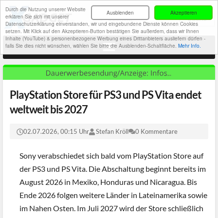
Durch die Nutzung unserer Website
Ausblenden
Akzeptieren
erklären Sie sich mit unserer
Datenschutzerklärung einverstanden, wir und eingebundene Dienste können Cookies
setzen. Mit Klick auf den Akzeptieren-Button bestätigen Sie außerdem, dass wir Ihnen
Inhalte (YouTube) & personenbezogene Werbung eines Drittanbieters ausliefern dürfen -
falls Sie dies nicht wünschen, wählen Sie bitte die Ausblenden-Schaltfläche.
Mehr Info.
PlayStation Store für PS3 und PS Vita endet
weltweit bis 2027
02.07.2026, 00:15 Uhr
Stefan Kröll
0 Kommentare
Sony verabschiedet sich bald vom PlayStation Store auf
der PS3 und PS Vita. Die Abschaltung beginnt bereits im
August 2026 in Mexiko, Honduras und Nicaragua. Bis
Ende 2026 folgen weitere Länder in Lateinamerika sowie
im Nahen Osten. Im Juli 2027 wird der Store schließlich