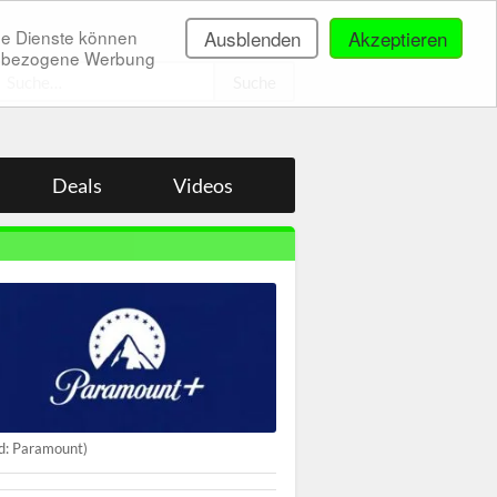
ne Dienste können
Ausblenden
Akzeptieren
onenbezogene Werbung
.
Deals
Videos
ld: Paramount)