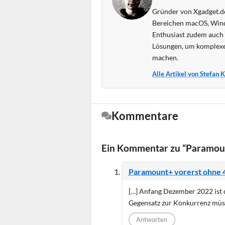
Gründer von Xgadget.de
Bereichen macOS, Wind
Enthusiast zudem auch s
Lösungen, um komplexe
machen.
Alle Artikel von Stefan 
Kommentare
Ein Kommentar zu “Paramount
Paramount+ vorerst ohne 
[…] Anfang Dezember 2022 ist 
Gegensatz zur Konkurrenz müss
Antworten