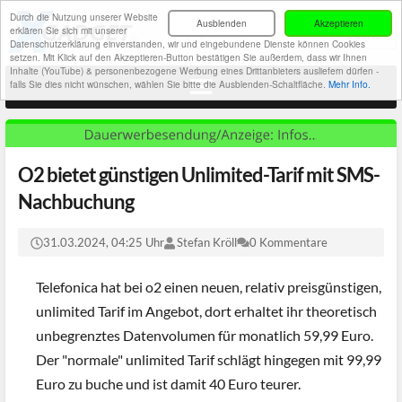
Durch die Nutzung unserer Website
Ausblenden
Akzeptieren
erklären Sie sich mit unserer
Datenschutzerklärung einverstanden, wir und eingebundene Dienste können Cookies
setzen. Mit Klick auf den Akzeptieren-Button bestätigen Sie außerdem, dass wir Ihnen
Inhalte (YouTube) & personenbezogene Werbung eines Drittanbieters ausliefern dürfen -
falls Sie dies nicht wünschen, wählen Sie bitte die Ausblenden-Schaltfläche.
Mehr Info.
O2 bietet günstigen Unlimited-Tarif mit SMS-
Nachbuchung
31.03.2024, 04:25 Uhr
Stefan Kröll
0 Kommentare
Telefonica hat bei o2 einen neuen, relativ preisgünstigen,
unlimited Tarif im Angebot, dort erhaltet ihr theoretisch
unbegrenztes Datenvolumen für monatlich 59,99 Euro.
Der "normale" unlimited Tarif schlägt hingegen mit 99,99
Euro zu buche und ist damit 40 Euro teurer.