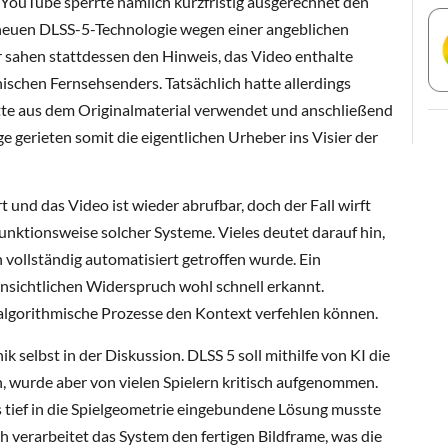
 YouTube sperrte nämlich kurzfristig ausgerechnet den
ur neuen DLSS-5-Technologie wegen einer angeblichen
 sahen stattdessen den Hinweis, das Video enthalte
nischen Fernsehsenders. Tatsächlich hatte allerdings
tte aus dem Originalmaterial verwendet und anschließend
ge gerieten somit die eigentlichen Urheber ins Visier der
t und das Video ist wieder abrufbar, doch der Fall wirft
Funktionsweise solcher Systeme. Vieles deutet darauf hin,
 vollständig automatisiert getroffen wurde. Ein
ensichtlichen Widerspruch wohl schnell erkannt.
ht algorithmische Prozesse den Kontext verfehlen können.
ik selbst in der Diskussion. DLSS 5 soll mithilfe von KI die
rn, wurde aber von vielen Spielern kritisch aufgenommen.
s tief in die Spielgeometrie eingebundene Lösung musste
ich verarbeitet das System den fertigen Bildframe, was die