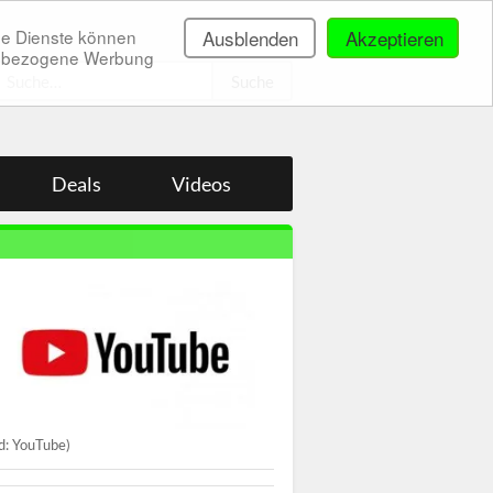
ne Dienste können
Ausblenden
Akzeptieren
onenbezogene Werbung
.
Deals
Videos
ld: YouTube)