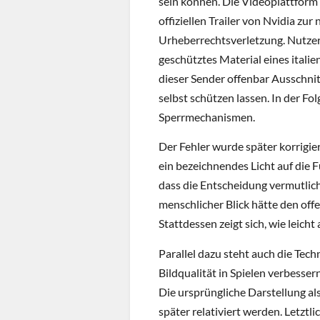
sein können. Die Videoplattform
offiziellen Trailer von Nvidia z
Urheberrechtsverletzung. Nutzer
geschütztes Material eines italie
dieser Sender offenbar Ausschni
selbst schützen lassen. In der Fol
Sperrmechanismen.
Der Fehler wurde später korrigier
ein bezeichnendes Licht auf die 
dass die Entscheidung vermutlich
menschlicher Blick hätte den off
Stattdessen zeigt sich, wie leic
Parallel dazu steht auch die Techn
Bildqualität in Spielen verbesse
Die ursprüngliche Darstellung al
später relativiert werden. Letztl