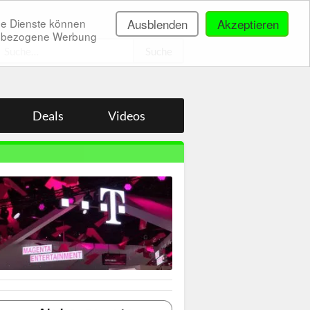
ne Dienste können
Ausblenden
Akzeptieren
onenbezogene Werbung
.
Deals
Videos