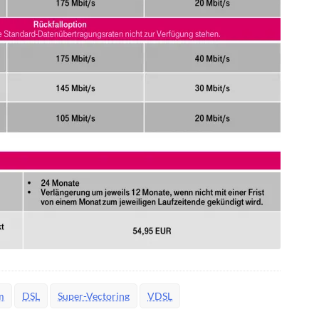
m
DSL
Super-Vectoring
VDSL