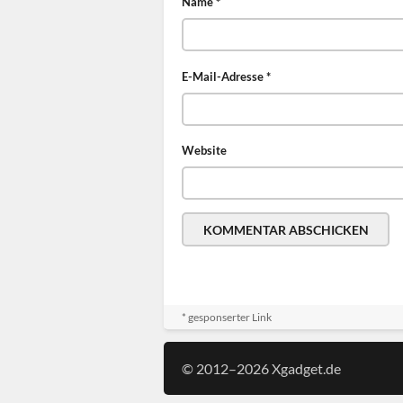
Name
*
E-Mail-Adresse
*
Website
* gesponserter Link
© 2012–2026 Xgadget.de