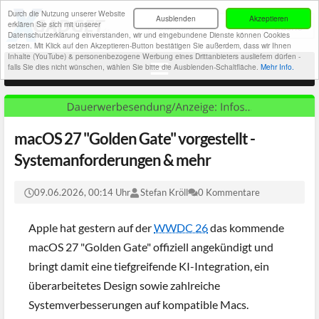
Durch die Nutzung unserer Website
Ausblenden
Akzeptieren
erklären Sie sich mit unserer
Datenschutzerklärung einverstanden, wir und eingebundene Dienste können Cookies
setzen. Mit Klick auf den Akzeptieren-Button bestätigen Sie außerdem, dass wir Ihnen
Inhalte (YouTube) & personenbezogene Werbung eines Drittanbieters ausliefern dürfen -
falls Sie dies nicht wünschen, wählen Sie bitte die Ausblenden-Schaltfläche.
Mehr Info.
macOS 27 "Golden Gate" vorgestellt -
Systemanforderungen & mehr
09.06.2026, 00:14 Uhr
Stefan Kröll
0 Kommentare
Apple hat gestern auf der
WWDC 26
das kommende
macOS 27 "Golden Gate" offiziell angekündigt und
bringt damit eine tiefgreifende KI-Integration, ein
überarbeitetes Design sowie zahlreiche
Systemverbesserungen auf kompatible Macs.