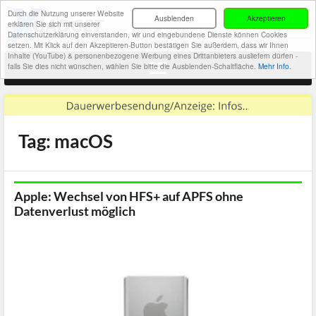
Durch die Nutzung unserer Website
Ausblenden
Akzeptieren
erklären Sie sich mit unserer
Datenschutzerklärung einverstanden, wir und eingebundene Dienste können Cookies
setzen. Mit Klick auf den Akzeptieren-Button bestätigen Sie außerdem, dass wir Ihnen
Inhalte (YouTube) & personenbezogene Werbung eines Drittanbieters ausliefern dürfen -
falls Sie dies nicht wünschen, wählen Sie bitte die Ausblenden-Schaltfläche.
Mehr Info.
Tag: macOS
Apple: Wechsel von HFS+ auf APFS ohne
Datenverlust möglich