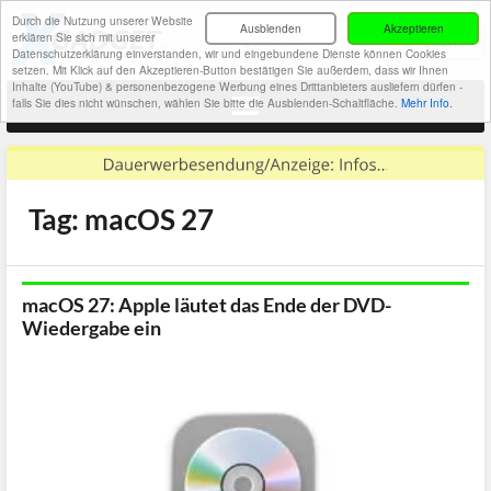
Durch die Nutzung unserer Website
Ausblenden
Akzeptieren
erklären Sie sich mit unserer
Datenschutzerklärung einverstanden, wir und eingebundene Dienste können Cookies
setzen. Mit Klick auf den Akzeptieren-Button bestätigen Sie außerdem, dass wir Ihnen
Inhalte (YouTube) & personenbezogene Werbung eines Drittanbieters ausliefern dürfen -
falls Sie dies nicht wünschen, wählen Sie bitte die Ausblenden-Schaltfläche.
Mehr Info.
Tag: macOS 27
macOS 27: Apple läutet das Ende der DVD-
Wiedergabe ein