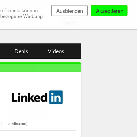
ne Dienste können
Ausblenden
Akzeptieren
onenbezogene Werbung
.
Deals
Videos
ld: Linkedin.com)