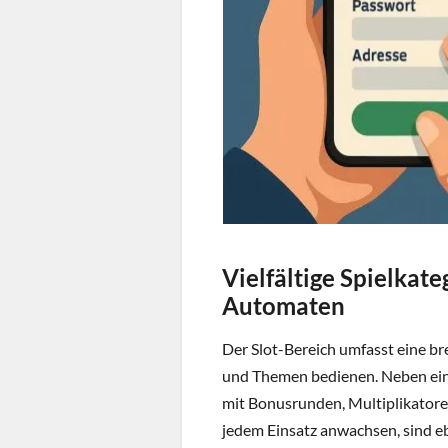
Vielfältige Spielkat
Automaten
Der Slot-Bereich umfasst eine br
und Themen bedienen. Neben ein
mit Bonusrunden, Multiplikatoren
jedem Einsatz anwachsen, sind eb