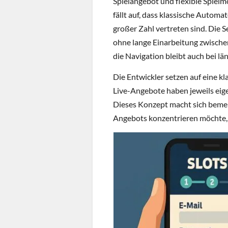
Spielangebot und flexible Spielm
fällt auf, dass klassische Autom
großer Zahl vertreten sind. Die S
ohne lange Einarbeitung zwischen
die Navigation bleibt auch bei lä
Die Entwickler setzen auf eine k
Live-Angebote haben jeweils eige
Dieses Konzept macht sich bemer
Angebots konzentrieren möchte, 