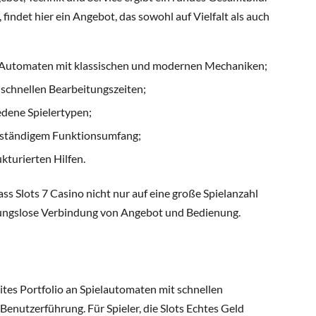
findet hier ein Angebot, das sowohl auf Vielfalt als auch
Automaten mit klassischen und modernen Mechaniken;
 schnellen Bearbeitungszeiten;
edene Spielertypen;
lständigem Funktionsumfang;
kturierten Hilfen.
ss Slots 7 Casino nicht nur auf eine große Spielanzahl
ibungslose Verbindung von Angebot und Bedienung.
eites Portfolio an Spielautomaten mit schnellen
enutzerführung. Für Spieler, die Slots Echtes Geld