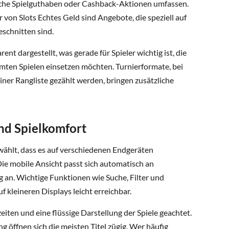
liche Spielguthaben oder Cashback-Aktionen umfassen.
 von Slots Echtes Geld sind Angebote, die speziell auf
schnitten sind.
t dargestellt, was gerade für Spieler wichtig ist, die
mten Spielen einsetzen möchten. Turnierformate, bei
ner Rangliste gezählt werden, bringen zusätzliche
nd Spielkomfort
wählt, dass es auf verschiedenen Endgeräten
Die mobile Ansicht passt sich automatisch an
 an. Wichtige Funktionen wie Suche, Filter und
 kleineren Displays leicht erreichbar.
eiten und eine flüssige Darstellung der Spiele geachtet.
g öffnen sich die meisten Titel zügig. Wer häufig