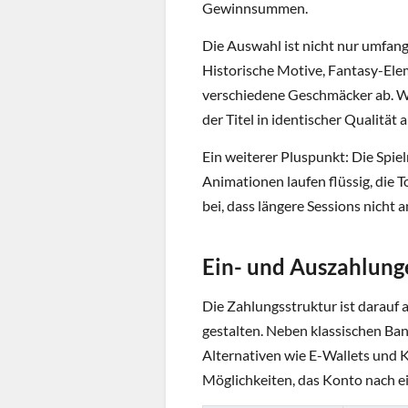
Gewinnsummen.
Die Auswahl ist nicht nur umfan
Historische Motive, Fantasy-Ele
verschiedene Geschmäcker ab. Wer 
der Titel in identischer Qualität 
Ein weiterer Pluspunkt: Die Spiel
Animationen laufen flüssig, die 
bei, dass längere Sessions nicht a
Ein- und Auszahlung
Die Zahlungsstruktur ist darauf 
gestalten. Neben klassischen Ba
Alternativen wie E-Wallets und
Möglichkeiten, das Konto nach e