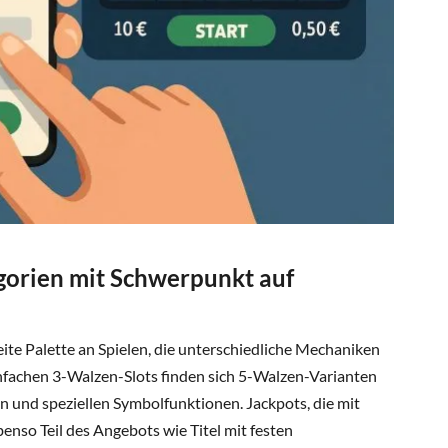
egorien mit Schwerpunkt auf
eite Palette an Spielen, die unterschiedliche Mechaniken
fachen 3-Walzen-Slots finden sich 5-Walzen-Varianten
 und speziellen Symbolfunktionen. Jackpots, die mit
enso Teil des Angebots wie Titel mit festen