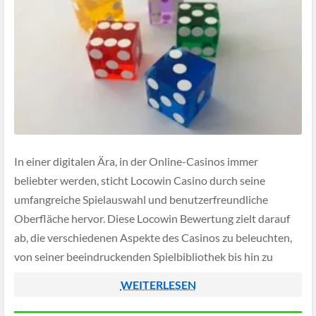
In einer digitalen Ära, in der Online-Casinos immer
beliebter werden, sticht Locowin Casino durch seine
umfangreiche Spielauswahl und benutzerfreundliche
Oberfläche hervor. Diese Locowin Bewertung zielt darauf
ab, die verschiedenen Aspekte des Casinos zu beleuchten,
von seiner beeindruckenden Spielbibliothek bis hin zu
seinen lukrativen Bonusangeboten.
WEITERLESEN