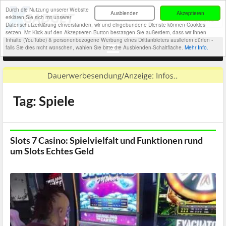
Durch die Nutzung unserer Website
Ausblenden
Akzeptieren
erklären Sie sich mit unserer
Datenschutzerklärung einverstanden, wir und eingebundene Dienste können Cookies
setzen. Mit Klick auf den Akzeptieren-Button bestätigen Sie außerdem, dass wir Ihnen
Inhalte (YouTube) & personenbezogene Werbung eines Drittanbieters ausliefern dürfen -
falls Sie dies nicht wünschen, wählen Sie bitte die Ausblenden-Schaltfläche.
Mehr Info.
Tag: Spiele
Slots 7 Casino: Spielvielfalt und Funktionen rund
um Slots Echtes Geld