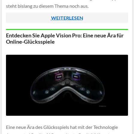
steht bislang zu diesem Thema noch aus.
WEITERLESEN
Entdecken Sie Apple Vision Pro: Eine neue Ära für
Online-Glücksspiele
Eine neue Ära des Glücksspiels hat mit der Technologie