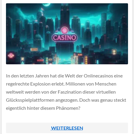
In den letzten Jahren hat die Welt der Onlinecasinos eine
regelrechte Explosion erlebt. Millionen von Menschen
weltweit werden von der Faszination dieser virtuellen
Glücksspielplattformen angezogen. Doch was genau steckt
eigentlich hinter diesem Phänomen?
WEITERLESEN