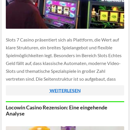
Slots 7 Casino präsentiert sich als Plattform, die Wert auf
klare Strukturen, ein breites Spielangebot und flexible
Spielmöglichkeiten legt. Besonders im Bereich Slots Echtes
Geld fällt auf, dass klassische Automaten, moderne Video-
Slots und thematische Spezialspiele in großer Zahl
vertreten sind. Die Seitenstruktur ist so aufgebaut, dass
selbst neue Spieler ohne lange Einarbeitung zwischen den
WEITERLESEN
Kategorien […]
Locowin Casino Rezension: Eine eingehende
Analyse