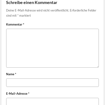
Schreibe einen Kommentar
Deine E-Mail-Adresse wird nicht veröffentlicht.
Erforderliche Felder
sind mit
*
markiert
Kommentar
*
Name
*
E-Mail-Adresse
*