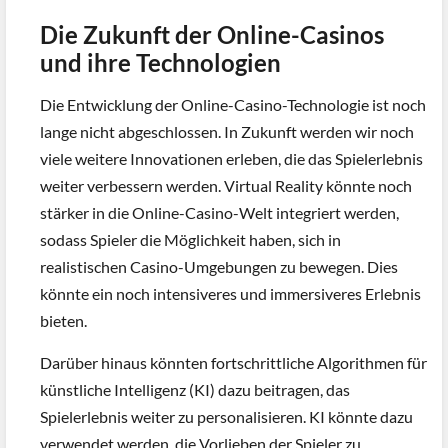
Die Zukunft der Online-Casinos
und ihre Technologien
Die Entwicklung der Online-Casino-Technologie ist noch
lange nicht abgeschlossen. In Zukunft werden wir noch
viele weitere Innovationen erleben, die das Spielerlebnis
weiter verbessern werden. Virtual Reality könnte noch
stärker in die Online-Casino-Welt integriert werden,
sodass Spieler die Möglichkeit haben, sich in
realistischen Casino-Umgebungen zu bewegen. Dies
könnte ein noch intensiveres und immersiveres Erlebnis
bieten.
Darüber hinaus könnten fortschrittliche Algorithmen für
künstliche Intelligenz (KI) dazu beitragen, das
Spielerlebnis weiter zu personalisieren. KI könnte dazu
verwendet werden, die Vorlieben der Spieler zu