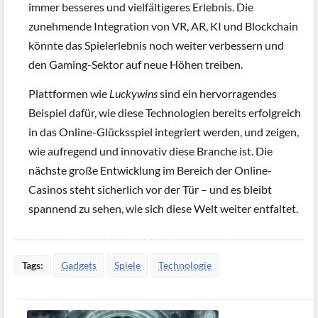
immer besseres und vielfältigeres Erlebnis. Die
zunehmende Integration von VR, AR, KI und Blockchain
könnte das Spielerlebnis noch weiter verbessern und
den Gaming-Sektor auf neue Höhen treiben.
Plattformen wie
Luckywins
sind ein hervorragendes
Beispiel dafür, wie diese Technologien bereits erfolgreich
in das Online-Glücksspiel integriert werden, und zeigen,
wie aufregend und innovativ diese Branche ist. Die
nächste große Entwicklung im Bereich der Online-
Casinos steht sicherlich vor der Tür – und es bleibt
spannend zu sehen, wie sich diese Welt weiter entfaltet.
Tags:
Gadgets
Spiele
Technologie