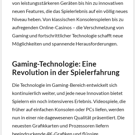
von leistungsstärkeren Geräten bis hin zu innovativen
neuen Features, die das Spielerlebnis auf ein völlig neues
Niveau heben. Von klassischen Konsolenspielen bis zu
aufregenden Online-Casinos – die Verschmelzung von
Gaming und fortschrittlicher Technologie schafft neue
Möglichkeiten und spannende Herausforderungen.
Gaming-Technologie: Eine
Revolution in der Spielerfahrung
Die Technologie im Gaming-Bereich entwickelt sich
kontinuierlich weiter, und jede neue Innovation bietet
Spielern ein noch intensiveres Erlebnis. Videospiele, die
früher auf einfachen Konsolen oder PCs liefen, werden
nun in einer nie dagewesenen Qualität präsentiert. Die
neuesten Grafikkarten und Prozessoren liefern
beeindruckende 4K-Grafiken und flüssige