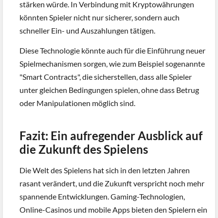
stärken würde. In Verbindung mit Kryptowährungen
könnten Spieler nicht nur sicherer, sondern auch
schneller Ein- und Auszahlungen tätigen.
Diese Technologie könnte auch für die Einführung neuer
Spielmechanismen sorgen, wie zum Beispiel sogenannte
"Smart Contracts", die sicherstellen, dass alle Spieler
unter gleichen Bedingungen spielen, ohne dass Betrug
oder Manipulationen möglich sind.
Fazit: Ein aufregender Ausblick auf
die Zukunft des Spielens
Die Welt des Spielens hat sich in den letzten Jahren
rasant verändert, und die Zukunft verspricht noch mehr
spannende Entwicklungen. Gaming-Technologien,
Online-Casinos und mobile Apps bieten den Spielern ein